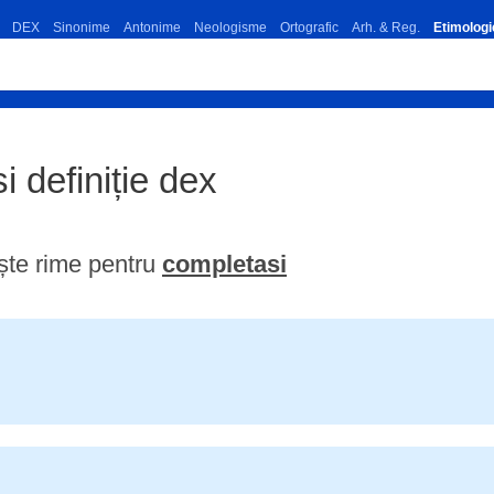
DEX
Sinonime
Antonime
Neologisme
Ortografic
Arh. & Reg.
Etimologi
i definiție dex
ște rime pentru
completasi