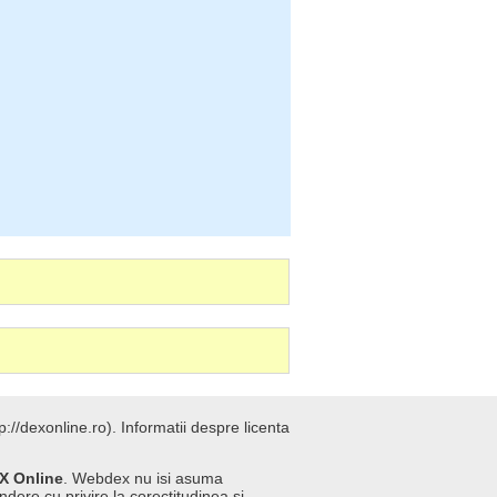
://dexonline.ro).
Informatii despre licenta
X Online
. Webdex nu isi asuma
ndere cu privire la corectitudinea si