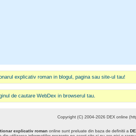
ionarul explicativ roman in blogul, pagina sau site-ul tau!
ginul de cautare WebDex in browserul tau.
Copyright (C) 2004-2026 DEX online (http
tionar explicativ roman
online sunt preluate din baza de definitii a
DE
 din utilizarea informatiilor prezente pe acest site si nu are nici o raspu