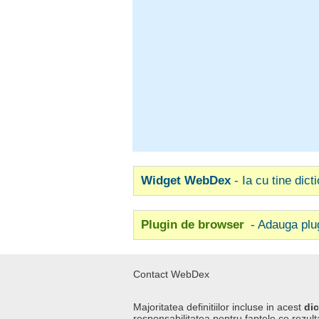
Widget WebDex
- Ia cu tine dict
Plugin de browser
- Adauga plu
Contact WebDex
Majoritatea definitiilor incluse in acest
dic
responsabilitatea pentru faptele ce rezulta