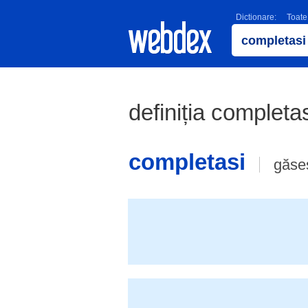
Dictionare:
Toate
definiția completas
completasi
găse