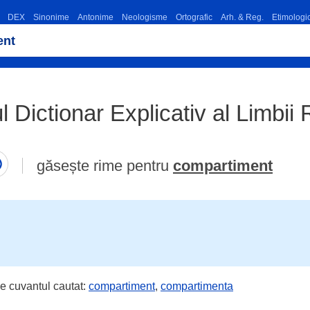
DEX
Sinonime
Antonime
Neologisme
Ortografic
Arh. & Reg.
Etimologi
 Dictionar Explicativ al Limb
găsește rime pentru
compartiment
e cuvantul cautat:
compartiment
,
compartimenta