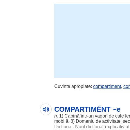
Cuvinte apropiate:
compartiment
,
co
COMPARTIMÉNT ~e
n.
1)
Cabină
într-un vagon de
cale
fe
mobilă
. 3)
Domeniu
de
activitate
;
sec
Dictionar: Noul dictionar explicativ 