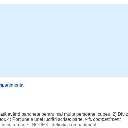
mpartimenta
rată
având
banchete
pentru
mai
multe
persoane
;
cupeu
. 2)
Divi
tor
. 4) Porțiune a unei
lucrări
scrise
;
parte
. /<fr.
compartiment
al limbii romane - NODEX
|
definitia compartiment