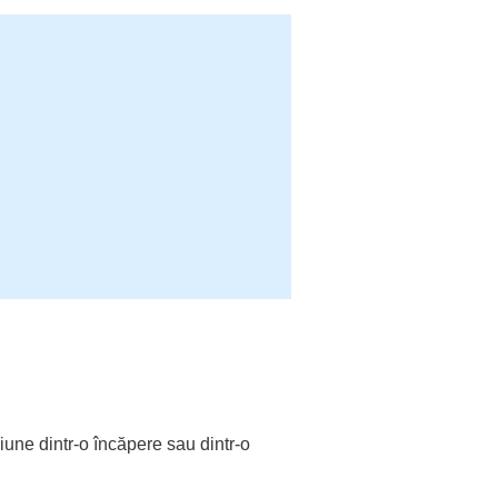
ziune
dintr-o
încăpere
sau dintr-o