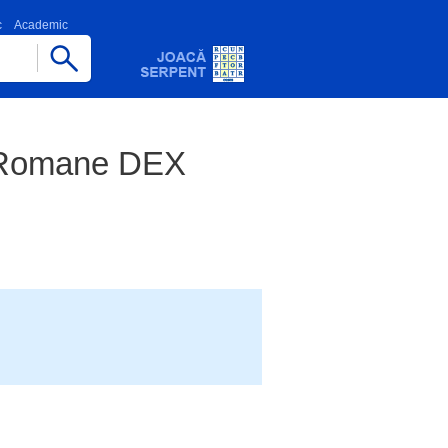
c
Academic
ii Romane DEX