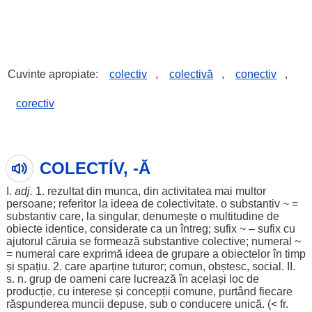
Cuvinte apropiate:
colectiv
,
colectivă
,
conectiv
,
corectiv
COLECTÍV, -Ă
I.
adj.
1.
rezultat
din munca, din
activitatea
mai multor
persoane
;
referitor
la
ideea
de
colectivitate
. o
substantiv
~ =
substantiv
care, la
singular
,
denumește
o
multitudine
de
obiecte
identice
, considerate ca un întreg;
sufix
~ –
sufix
cu
ajutorul căruia se
formează
substantive
colective
;
numeral
~
=
numeral
care
exprimă
ideea
de
grupare
a
obiectelor
în timp
și
spațiu
. 2. care
aparține
tuturor;
comun
, obștesc,
social
. II.
s. n.
grup
de
oameni
care lucrează în același
loc
de
producție
, cu
interese
și
concepții
comune
, purtând fiecare
răspunderea muncii
depuse
, sub o
conducere
unică
. (< fr.