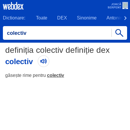
Dictionare:
Toate
DEX
Sinonime
Antonime
definiția colectiv definiție dex
colectiv
găsește rime pentru
colectiv