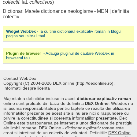
collectif
, lat.
collectivus
)
Dictionar: Marele dictionar de neologisme - MDN
|
definitia
colectiv
Widget WebDex
- Ia cu tine dictionarul explicativ roman in blogul,
pagina sau site-ul tau!
Plugin de browser
- Adauga pluginul de cautare WebDex in
browserul tau.
Contact WebDex
Copyright (C) 2004-2026 DEX online (http://dexonline.ro).
Informatii despre licenta
Majoritatea definitiilor incluse in acest
dictionar explicativ roman
online sunt preluate din baza de definitii a
DEX Online
. Webdex nu
isi asuma responsabilitatea pentru faptele ce rezulta din utilizarea
informatiilor prezente pe acest site si nu are nici o raspundere cu
privire la corectitudinea si coerenta informatiilor prezentate. Dex
Online este transpunerea pe internet a unor dictionare de prestigiu
ale limbii romane. DEX Online -
dictionar explicativ roman
este
creat si intretinut de un colectiv de voluntari. Definitiile
DEX Online