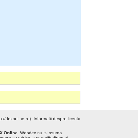
://dexonline.ro).
Informatii despre licenta
X Online
. Webdex nu isi asuma
ndere cu privire la corectitudinea si