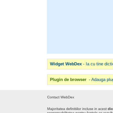
Widget WebDex
- Ia cu tine dict
Plugin de browser
- Adauga plu
Contact WebDex
Majoritatea definitiilor incluse in acest
dic
responsabilitatea pentru faptele ce rezulta