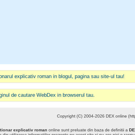
ionarul explicativ roman in blogul, pagina sau site-ul tau!
ginul de cautare WebDex in browserul tau.
Copyright (C) 2004-2026 DEX online (http
tionar explicativ roman
online sunt preluate din baza de definitii a
DE
 din utilizarea informatiilor prezente pe acest site si nu are nici o raspu