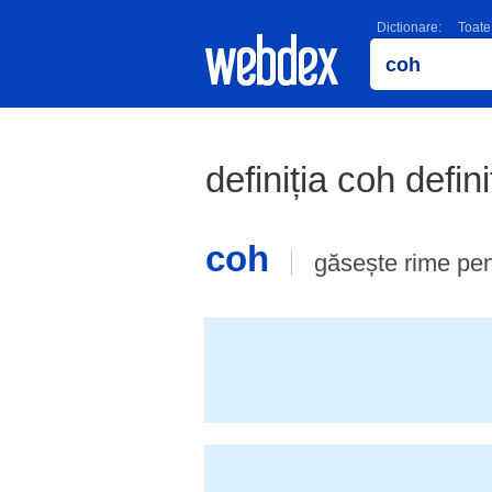
Dictionare:
Toate
definiția coh defin
coh
găsește rime pe