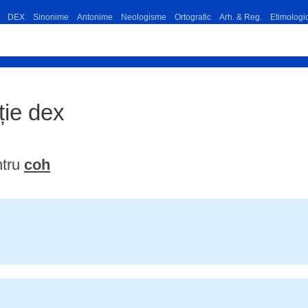
DEX
Sinonime
Antonime
Neologisme
Ortografic
Arh. & Reg.
Etimologi
iție dex
ntru
coh