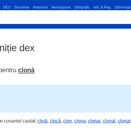
DEX
Sinonime
Antonime
Neologisme
Ortografic
Arh. & Reg.
Etimologi
iniție dex
pentru
clonă
e cuvantul cautat:
clină
,
clocă
,
clon
,
clona
,
clonaj
,
clonal
,
clonat