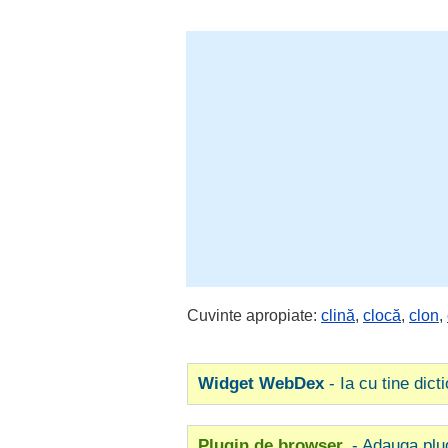
Cuvinte apropiate:
clină
,
clocă
,
clon
,
Widget WebDex
- Ia cu tine dict
Plugin de browser
- Adauga plu