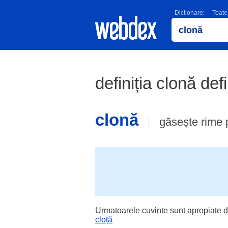
Dictionare:
Toate
definiția clonă def
clonă
găsește rime 
Urmatoarele cuvinte sunt apropiate d
cloță