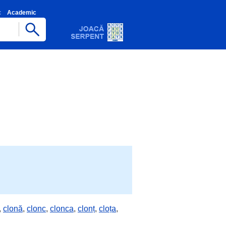
c
Academic
,
clonă
,
clonc
,
clonca
,
clonț
,
cloța
,