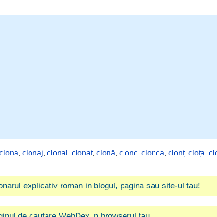
clona
,
clonaj
,
clonal
,
clonat
,
clonă
,
clonc
,
clonca
,
clonț
,
cloța
,
cl
ionarul explicativ roman in blogul, pagina sau site-ul tau!
ginul de cautare WebDex in browserul tau.