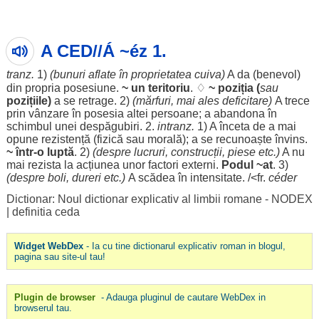
A CED//Á ~éz 1.
tranz.
1)
(
bunuri
aflate în
proprietatea
cuiva)
A da (
benevol
)
din
propria
posesiune
.
~ un
teritoriu
. ♢
~
poziția
(
sau
pozițiile
)
a se
retrage
. 2)
(
mărfuri
, mai
ales
deficitare
)
A
trece
prin vânzare în posesia
altei
persoane
; a
abandona
în
schimbul
unei
despăgubiri
. 2.
intranz.
1) A
înceta
de a mai
opune
rezistență
(
fizică
sau
morală
); a se
recunoaște
învins
.
~ într-o
luptă
. 2)
(
despre
lucruri
,
construcții
,
piese
etc.)
A nu
mai
rezista
la
acțiunea
unor
factori
externi
.
Podul
~at
. 3)
(
despre
boli
,
dureri
etc.)
A
scădea
în
intensitate
. /<fr.
céder
Dictionar: Noul dictionar explicativ al limbii romane - NODEX
|
definitia ceda
Widget WebDex
- Ia cu tine dictionarul explicativ roman in blogul,
pagina sau site-ul tau!
Plugin de browser
- Adauga pluginul de cautare WebDex in
browserul tau.