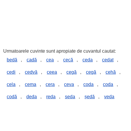
Urmatoarele cuvinte sunt apropiate de cuvantul cautat:
bedă
,
cadă
,
cea
,
cecă
,
ceda
,
cedat
,
cedi
,
cedvă
,
ceea
,
cegă
,
cegă
,
cehă
,
cela
,
cema
,
cera
,
ceva
,
coda
,
coda
,
codă
,
deda
,
reda
,
seda
,
ședă
,
veda