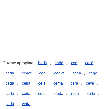
Cuvinte apropiate:
bedă
,
cadă
,
cea
,
cecă
,
ceda
,
cedat
,
cedi
,
cedvă
,
ceea
,
cegă
,
cegă
,
cehă
,
cela
,
cema
,
cera
,
ceva
,
coda
,
coda
,
codă
,
deda
,
reda
,
seda
,
ședă
,
veda