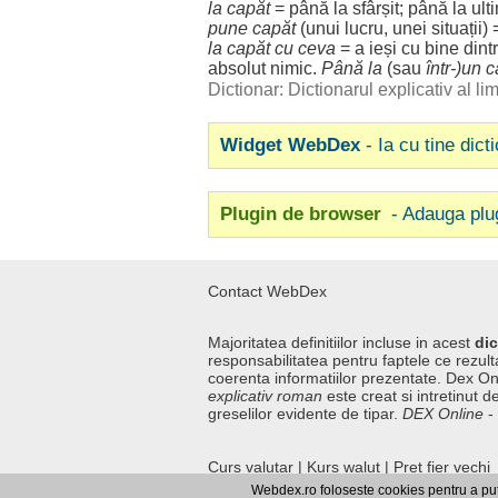
la
capăt
= până la
sfârșit
; până la
ult
pune
capăt
(unui
lucru
, unei
situații
) 
la
capăt
cu ceva
= a
ieși
cu
bine
dint
absolut
nimic
.
Până la
(sau
într-)un
c
Dictionar: Dictionarul explicativ al l
Widget WebDex
- Ia cu tine dict
Plugin de browser
- Adauga plu
Contact WebDex
Majoritatea definitiilor incluse in acest
dic
responsabilitatea pentru faptele ce rezulta
coerenta informatiilor prezentate. Dex On
explicativ roman
este creat si intretinut de
greselilor evidente de tipar.
DEX Online
-
Curs valutar
|
Kurs walut
|
Pret fier vechi
Webdex.ro foloseste cookies pentru a pute