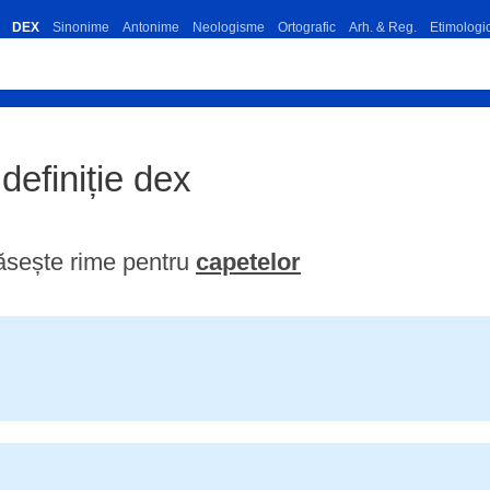
DEX
Sinonime
Antonime
Neologisme
Ortografic
Arh. & Reg.
Etimologi
 definiție dex
ăsește rime pentru
capetelor