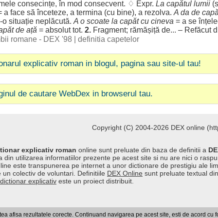
imele
consecințe
, în
mod
consecvent
. ♢ Expr.
La
capătul
lumii
(
= a
face
să
înceteze
, a
termina
(cu
bine
), a
rezolva
.
A da de
capă
r-o
situație
neplăcută
.
A o
scoate
la
capăt
cu cineva
= a se
înțel
apăt
de
ață
=
absolut
tot.
2.
Fragment
;
rămășiță
de... –
Refăcut
d
imbii romane - DEX '98
|
definitia capetelor
ionarul explicativ roman in blogul, pagina sau site-ul tau!
ginul de cautare WebDex in browserul tau.
Copyright (C) 2004-2026 DEX online (http
tionar explicativ roman
online sunt preluate din baza de definitii a
DE
 din utilizarea informatiilor prezente pe acest site si nu are nici o raspu
line este transpunerea pe internet a unor dictionare de prestigiu ale l
 un colectiv de voluntari. Definitiile
DEX Online
sunt preluate textual di
dictionar explicativ
este un proiect distribuit.
a afisa rezultatele corecte. Continuand navigarea pe acest site, esti de acord cu 