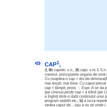
1
CAP
,
(
I, III
)
capete
,
s.n., (
II
)
capi
,
s.m.
I.
S.n
creierul
,
principalele
organe
de
simț
Cu
noaptea
-n
cap
=
dis
-de-
dimineaț
mai
reușit
, mai
bine
.
Cu
capul
plecat
cap
=
tâmpit
,
prost
. ♢ Expr.
A se da
p
(pe cineva)
peste
cap
= a
trânti
(pe c
a
înghiți
dintr-o dată
conținutul
unui
p
program
stabilit
etc.;
b)
a
lucra
reped
vedea
capul
de...
sau
a nu
ști
unde-i