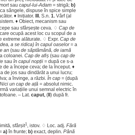
mort
sau
capul
-lui-Adam
=
strigă
;
b)
ca
sângele
,
dispuse
în
spice
simple
cător
. ♦
Inițiator
.
III.
S.n.
1.
Vârf
(al
sistem
. ♦
Obiect
,
mecanism
sau
ncepe
sau
sfârșește
ceva. ♢
Cap
de
care
ocupă
acest
loc
cu
scopul
de a
e
extreme
alăturate
. ♢ Expr.
Cap
de
edea
, a se
ridica
) în
capul
oaselor
= a
e
an
(sau
de
săptămână
, de
iarnă
ea
coloanei
.
Cap
de
afiș
(sau
cap
de
te
sau
în
capul
nopții
= după ce s-a
te
de a
începe
ceva; de la
început
. ♦
ea
de
jos
sau
dindărăt
a unui
lucru
;
lva
; a
învinge
, a
răzbi
.
În
cap
= (după
Nici un
cap
de
ață
=
absolut
nimic
.
ormă
variațiile
unui
semnal
electric
în
tofoane
. – Lat.
caput,
(
II
) după fr.
1
limită
,
sfârșit
,
istov
. ♢
Loc
. adj.
Fără
=
a)
în
frunte
;
b)
exact
,
deplin
.
Până