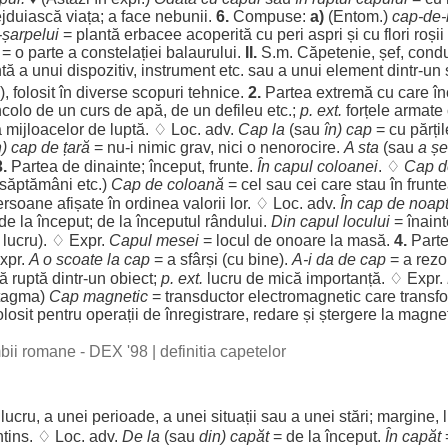
ejduiască
viața
; a
face
nebunii
.
6.
Compuse:
a)
(Entom.)
cap
-de-
-
șarpelui
=
plantă
erbacee
acoperită
cu
peri
aspri
și cu
flori
roșii
= o
parte
a
constelației
balaurului
.
II.
S.m.
Căpetenie
,
șef
,
condu
tă
a unui
dispozitiv
,
instrument
etc. sau a unui
element
dintr-un
),
folosit
în
diverse
scopuri
tehnice
.
2.
Partea
extremă
cu care
î
ncolo
de un
curs
de
apă
, de un
defileu
etc.;
p. ext.
forțele
armate
a
mijloacelor
de
luptă
. ♢
Loc
. adv.
Cap
la
(sau
în)
cap
= cu
părțil
n)
cap
de
țară
= nu-i
nimic
grav
, nici o
nenorocire
.
A
sta
(sau
a
ș
3.
Partea
de
dinainte
;
început
,
frunte
.
În
capul
coloanei
. ♢
Cap
d
săptămâni
etc.)
Cap
de
coloană
= cel sau cei care
stau
în
frunt
ersoane
afișate în
ordinea
valorii
lor
. ♢
Loc
. adv.
În
cap
de
noap
de la
început
; de la
începutul
rândului
.
Din
capul
locului
=
înain
i
lucru
). ♢ Expr.
Capul
mesei
=
locul
de
onoare
la
masă
.
4.
Part
xpr.
A o
scoate
la
cap
= a
sfârși
(cu
bine
).
A-i da de
cap
= a
rezo
că
ruptă
dintr-un
obiect
;
p. ext.
lucru
de
mică
importanță
. ♢ Expr.
tagma
)
Cap
magnetic
=
transductor
electromagnetic
care
transf
olosit
pentru
operații
de
înregistrare
,
redare
și
ștergere
la
magne
imbii romane - DEX '98
|
definitia capetelor
i
lucru
, a unei
perioade
, a unei
situații
sau a unei
stări
;
margine
,
ntins
. ♢
Loc
. adv.
De la
(sau
din)
capăt
= de la
început
.
În
capăt