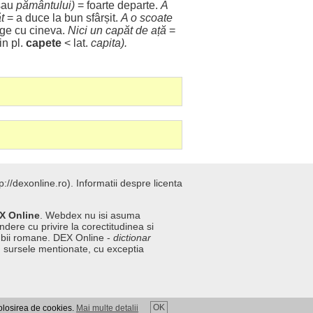
sau
pământului
)
=
foarte
departe
.
A
t
= a
duce
la
bun
sfârșit
.
A o
scoate
ege
cu cineva.
Nici un
capăt
de
ață
=
in pl.
capete
< lat.
capita
).
://dexonline.ro).
Informatii despre licenta
X Online
. Webdex nu isi asuma
ndere cu privire la corectitudinea si
imbii romane. DEX Online -
dictionar
n sursele mentionate, cu exceptia
OK
folosirea de cookies.
Mai multe detalii