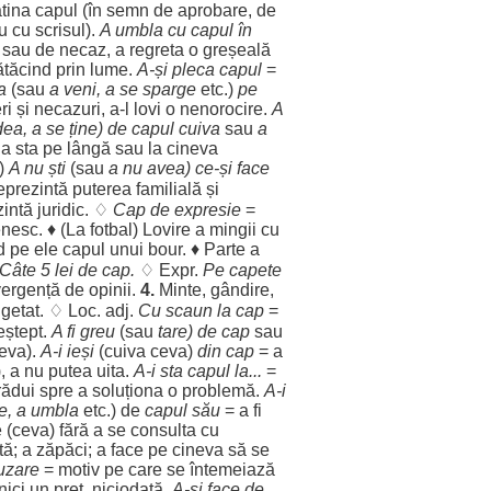
ătina
capul
(în
semn
de
aprobare
, de
u cu
scrisul
).
A
umbla
cu
capul
în
sau de
necaz
, a
regreta
o
greșeală
ătăcind
prin
lume
.
A-și
pleca
capul
=
a
(sau
a
veni
, a se
sparge
etc.)
pe
ri
și
necazuri
, a-l
lovi
o
nenorocire
.
A
dea
, a se ține) de
capul
cuiva
sau
a
 a
sta
pe
lângă
sau la cineva
.)
A nu
ști
(sau
a nu avea) ce-și
face
eprezintă
puterea
familială
și
zintă
juridic
. ♢
Cap
de
expresie
=
nesc
. ♦ (La
fotbal
)
Lovire
a
mingii
cu
d
pe
ele
capul
unui
bour
. ♦
Parte
a
Câte
5
lei
de
cap
.
♢ Expr.
Pe
capete
vergență
de
opinii
.
4.
Minte
,
gândire
,
getat
. ♢
Loc
. adj.
Cu
scaun
la
cap
=
eștept
.
A fi
greu
(sau
tare
) de
cap
sau
eva).
A-i
ieși
(cuiva ceva)
din
cap
= a
), a nu
putea
uita
.
A-i
sta
capul
la...
=
rădui
spre
a
soluționa
o
problemă
.
A-i
e
, a
umbla
etc.) de
capul
său
= a fi
e
(ceva)
fără
a se
consulta
cu
tă
; a
zăpăci
; a
face
pe cineva să se
uzare
=
motiv
pe care se
întemeiază
nici un
preț
,
niciodată
.
A-și
face
de