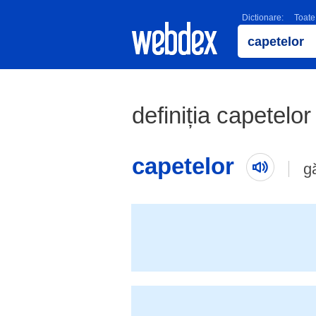
Dictionare:
Toate
definiția capetelor
capetelor
g