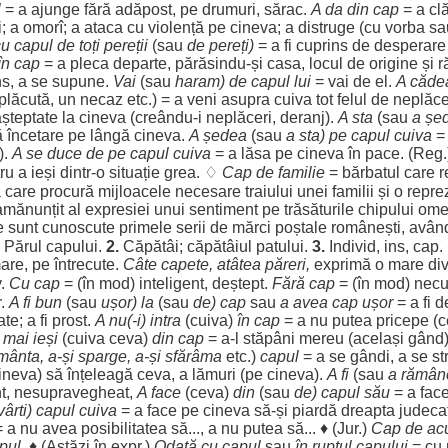
l
= a
ajunge
fără
adăpost
, pe
drumuri
,
sărac
.
A da din
cap
= a
cl
i
; a
omorî
; a
ataca
cu
violență
pe cineva; a
distruge
(cu
vorba
sa
cu
capul
de toți
pereții
(sau
de
pereți
)
= a fi
cuprins
de
desperare
în
cap
= a
pleca
departe
, părăsindu-și
casa
,
locul
de
origine
și
r
ns
, a se
supune
.
Vai
(sau
haram
) de
capul
lui
=
vai
de el.
A
căde
plăcută
, un
necaz
etc.) = a
veni
asupra
cuiva tot
felul
de
neplăce
șteptate
la cineva (creându-i
neplăceri
,
deranj
).
A
sta
(sau
a
șe
ă
încetare
pe
lângă
cineva.
A
ședea
(sau
a
sta
) pe
capul
cuiva
=
.).
A se
duce
de pe
capul
cuiva
= a
lăsa
pe cineva în
pace
. (Reg
ru
a
ieși
dintr-o
situație
grea
. ♢
Cap
de
familie
=
bărbatul
care
r
ă
care
procură
mijloacele
necesare
traiului
unei
familii
și o
repre
amănunțit
al
expresiei
unui
sentiment
pe
trăsăturile
chipului
ome
e
sunt
cunoscute
primele
serii
de
mărci
poștale
românești
,
avân
♦
Părul
capului
.
2.
Căpătâi
;
căpătâiul
patului
.
3.
Individ
, ins,
cap
.
are
, pe întrecute.
Câte
capete
, atâtea
păreri
,
exprimă
o
mare
di
v.
Cu
cap
= (în
mod
)
inteligent
,
deștept
.
Fără
cap
= (în
mod
)
necu
r.
A fi
bun
(sau
ușor
) la
(sau
de)
cap
sau
a avea
cap
ușor
= a fi
d
ate
; a fi
prost
.
A nu(-i)
intra
(cuiva)
în
cap
= a nu
putea
pricepe
(c
i mai
ieși
(cuiva ceva)
din
cap
= a-l
stăpâni
mereu
(același
gând
ământa
, a-și
sparge
, a-și
sfărâma
etc.)
capul
= a se
gândi
, a se
st
ineva) să
înțeleagă
ceva, a
lămuri
(pe cineva).
A fi
(sau
a
rămân
t
,
nesupravegheat
,
A
face
(ceva)
din
(sau
de)
capul
său
= a
fac
vârti
)
capul
cuiva
= a
face
pe cineva să-și
piardă
dreapta
judeca
 a nu avea
posibilitatea
să..., a nu
putea
să... ♦ (
Jur
.)
Cap
de
ac
pul
.
♦ (
Astăzi
în expr.)
Odată
cu
capul
sau
în
ruptul
capului
= cu 