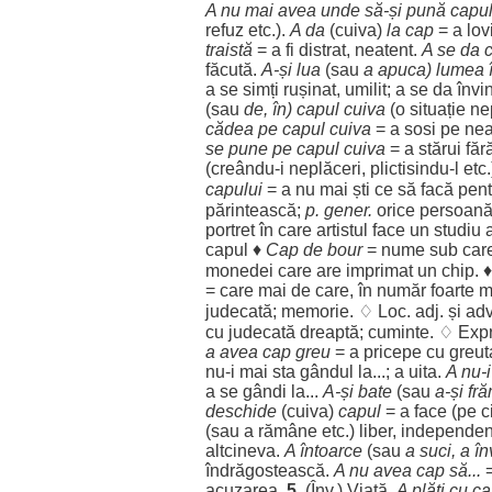
A nu mai avea unde să-și
pună
capu
refuz
etc.).
A da
(cuiva)
la
cap
= a
lov
traistă
= a fi
distrat
,
neatent
.
A se da 
făcută
.
A-și
lua
(sau
a
apuca
)
lumea
a se
simți
rușinat
,
umilit
; a se da
învi
(sau
de, în)
capul
cuiva
(o
situație
ne
cădea
pe
capul
cuiva
= a
sosi
pe
nea
se pune pe
capul
cuiva
= a
stărui
făr
(creându-i
neplăceri
, plictisindu-l etc
capului
= a nu mai
ști
ce să
facă
pent
părintească
;
p. gener.
orice
persoan
portret
în care
artistul
face
un
studiu
capul
♦
Cap
de
bour
=
nume
sub car
monedei
care are
imprimat
un
chip
. 
= care mai de care, în
număr
foarte
m
judecată
;
memorie
. ♢
Loc
. adj. și ad
cu
judecată
dreaptă
;
cuminte
. ♢ Exp
a avea
cap
greu
= a
pricepe
cu
greut
nu-i mai
sta
gândul
la...; a
uita
.
A nu-
a se
gândi
la...
A-și
bate
(sau
a-și
fr
deschide
(cuiva)
capul
= a
face
(pe c
(sau a
rămâne
etc.)
liber
,
independen
altcineva
.
A
întoarce
(sau
a
suci
, a
în
îndrăgostească
.
A nu avea
cap
să...
=
acuzarea
.
5.
(Înv.)
Viață
.
A
plăti
cu
ca