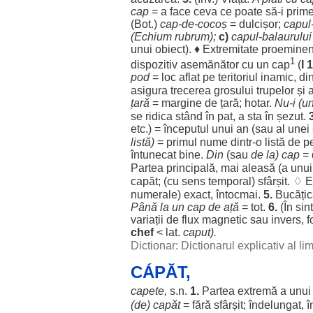
cap
= a
face
ceva ce
poate
să-i
prim
(
Bot
.)
cap
-de-
cocoș
=
dulcișor
;
capul
(
Echium
rubrum
);
c)
capul
-
balaurului
unui
obiect
). ♦
Extremitate
proeminen
1
dispozitiv
asemănător
cu un
cap
(
I 1
pod
=
loc
aflat
pe
teritoriul
inamic
,
di
asigura
trecerea
grosului
trupelor
și 
țară
=
margine
de
țară
;
hotar
.
Nu-i (u
se
ridica
stând
în
pat
, a
sta
în
șezut
.
etc.) =
începutul
unui
an
(sau al unei
listă
)
=
primul
nume
dintr-o
listă
de
p
întunecat
bine
.
Din
(sau
de la)
cap
= 
Partea
principală
, mai
aleasă
(a unu
capăt
; (cu
sens
temporal
)
sfârșit
. ♢ E
numerale
)
exact
,
întocmai
.
5.
Bucăți
Până la un
cap
de
ață
= tot.
6.
(În
sin
variații
de
flux
magnetic
sau
invers
,
f
chef
< lat.
caput).
Dictionar: Dictionarul explicativ al l
CÁPĂT,
capete
,
s.n.
1.
Partea
extremă
a unu
(de)
capăt
=
fără
sfârșit
;
îndelungat
,
î