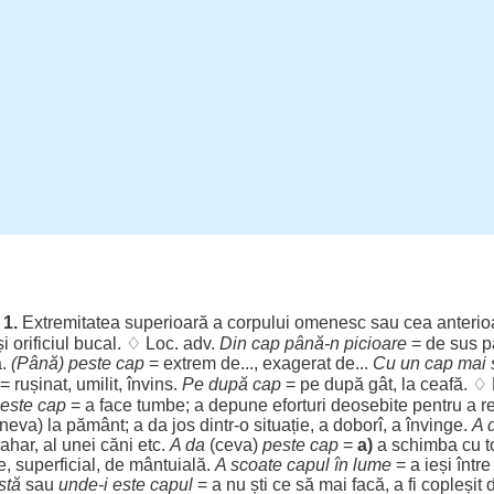
.
1.
Extremitatea
superioară
a
corpului
omenesc
sau
cea
anterio
și
orificiul
bucal
. ♢
Loc
. adv.
Din
cap
până-n
picioare
= de
sus
p
ă
.
(Până)
peste
cap
=
extrem
de...,
exagerat
de...
Cu un
cap
mai
=
rușinat
,
umilit
,
învins
.
Pe după
cap
= pe după
gât
, la
ceafă
. ♢
este
cap
= a
face
tumbe
; a
depune
eforturi
deosebite
pentru
a
r
ineva) la
pământ
; a da
jos
dintr-o
situație
, a
doborî
, a
învinge
.
A 
ahar
, al unei
căni
etc.
A da
(ceva)
peste
cap
=
a)
a
schimba
cu
t
e
,
superficial
, de
mântuială
.
A
scoate
capul
în
lume
= a
ieși
între
stă
sau
unde-i este
capul
= a nu
ști
ce să mai
facă
, a fi
copleșit
d