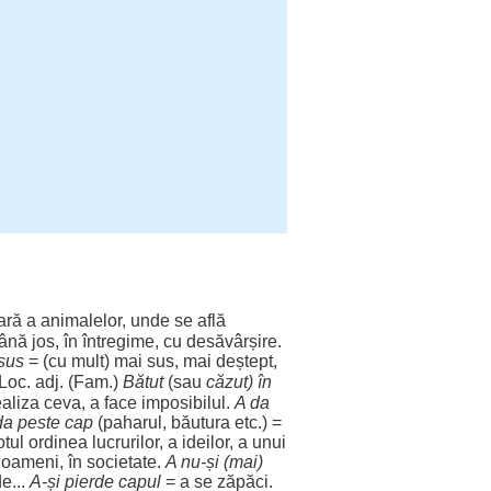
ară
a
animalelor
, unde se
află
ână
jos
, în
întregime
, cu
desăvârșire
.
sus
= (cu
mult
) mai
sus
, mai
deștept
,
Loc
. adj. (Fam.)
Bătut
(sau
căzut
) în
ealiza
ceva, a
face
imposibilul
.
A da
da
peste
cap
(
paharul
,
băutura
etc.) =
otul
ordinea
lucrurilor
, a
ideilor
, a unui
oameni
, în
societate
.
A nu-și (mai)
e...
A-și
pierde
capul
= a se
zăpăci
.