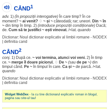
1
CÂND
adv.
1)
(în
propoziții
interogative
)
În care
timp
? În ce
moment
?
~ ai
venit
?
♢
~ și ~
câteodată
;
rar
;
uneori
.
Din ~ în
~
din
timp
în
timp
. 2)
(
introduce
propoziții
condiționale
)
Dacă
;
de.
Cum
să te
justifici
~
ești
vinovat
.
/<lat.
quando
Dictionar: Noul dictionar explicativ al limbii romane - NODEX
|
definitia cand
2
CÂND
conj.
1) După ce.
~ voi
termina
,
atunci
voi
veni
.
2) În
timp
ce.
~
merge
îl
doare
piciorul
.
♢
De ~
(sau
de pe ~
)
din
timpul
când.
Pe ~
în
timpul
în care.
Ca și ~
de
parcă
. /<lat.
quando
Dictionar: Noul dictionar explicativ al limbii romane - NODEX
|
definitia cand
Widget WebDex
- Ia cu tine dictionarul explicativ roman in blogul,
pagina sau site-ul tau!