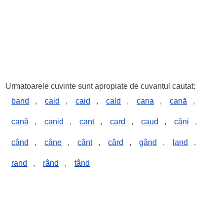
Urmatoarele cuvinte sunt apropiate de cuvantul cautat:
band
,
caid
,
caid
,
cald
,
cana
,
cană
,
cană
,
canid
,
cant
,
card
,
caud
,
căni
,
când
,
câne
,
cânt
,
cârd
,
gând
,
land
,
rand
,
rând
,
tând