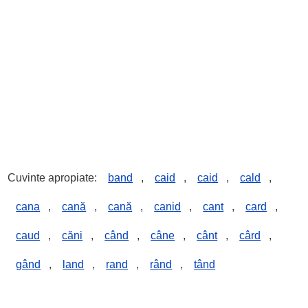
Cuvinte apropiate:
band
,
caid
,
caid
,
cald
,
cana
,
cană
,
cană
,
canid
,
cant
,
card
,
caud
,
căni
,
când
,
câne
,
cânt
,
cârd
,
gând
,
land
,
rand
,
rând
,
tând