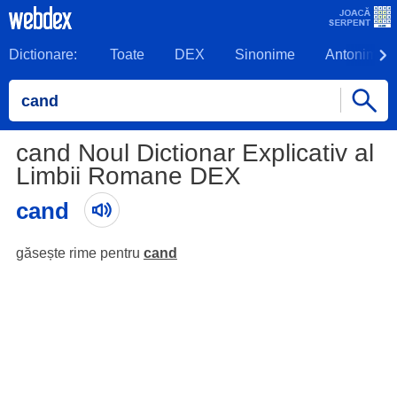
Dictionare:
Toate
DEX
Sinonime
Antonime
cand Noul Dictionar Explicativ al
Limbii Romane DEX
cand
găsește rime pentru
cand