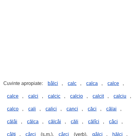
Cuvinte apropiate:
bâlci
,
calc
,
calca
,
calce
,
calce
,
calci
,
calcic
,
calcio
,
calcit
,
calciu
,
calco
,
cali
,
calici
,
canci
,
căci
,
călai
,
călâi
,
călca
,
călcâi
,
căli
,
călîci
,
câci
,
câlți
,
cârci
(s.m.),
cârci
(verb),
gâlci
,
hălci
,