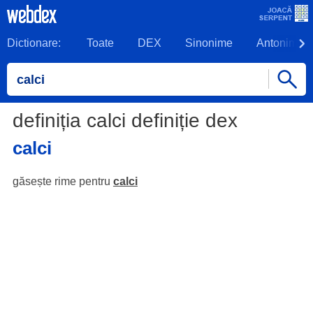
Dictionare:
Toate
DEX
Sinonime
Antonime
definiția calci definiție dex
calci
găsește rime pentru
calci