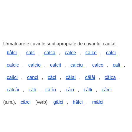
Urmatoarele cuvinte sunt apropiate de cuvantul cautat:
bâlci
,
calc
,
calca
,
calce
,
calce
,
calci
,
calcic
,
calcio
,
calcit
,
calciu
,
calco
,
cali
,
calici
,
canci
,
căci
,
călai
,
călâi
,
călca
,
călcâi
,
căli
,
călîci
,
câci
,
câlți
,
cârci
(s.m.),
cârci
(verb),
gâlci
,
hălci
,
mâlci