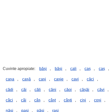
Cuvinte apropiate:
băși
,
băși
,
cali
,
caș
,
caș
,
cașa
,
cașă
,
cași
,
cașie
,
cavi
,
căci
,
cădi
,
căi
,
căli
,
căni
,
căoi
,
cășăi
,
căvi
,
câci
,
câi
,
câș
,
câșt
,
câști
,
ciși
,
coși
,
năși
,
pași
,
păși
,
rași