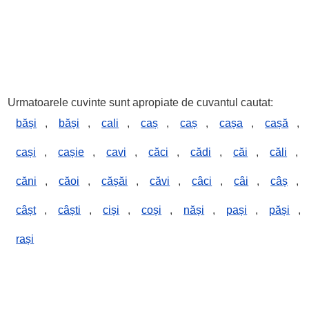
Urmatoarele cuvinte sunt apropiate de cuvantul cautat:
băși
,
băși
,
cali
,
caș
,
caș
,
cașa
,
cașă
,
cași
,
cașie
,
cavi
,
căci
,
cădi
,
căi
,
căli
,
căni
,
căoi
,
cășăi
,
căvi
,
câci
,
câi
,
câș
,
câșt
,
câști
,
ciși
,
coși
,
năși
,
pași
,
păși
,
rași