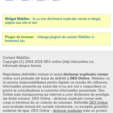
Widget WebDex
- Ia cu tine dictionarul explicativ roman in blogul,
pagina sau site-ul tau!
Plugin de browser
- Adauga pluginul de cautare WebDex in
browserul tau.
Contact WebDex
Copyright (C) 2004-2026 DEX online (http://dexonline.ro).
Informatii despre licenta
Majoritatea definitiilor incluse in acest
dictionar explicativ roman
online sunt preluate din baza de definitii a
DEX Online
. Webdex nu
isi asuma responsabilitatea pentru faptele ce rezulta din utilizarea
informatiilor prezente pe acest site si nu are nici o raspundere cu
privire la corectitudinea si coerenta informatiilor prezentate. Dex
Online este transpunerea pe internet a unor dictionare de prestigiu
ale limbii romane. DEX Online -
dictionar explicativ roman
este
creat si intretinut de un colectiv de voluntari. Definitiile
DEX Online
sunt preluate textual din sursele mentionate, cu exceptia greselilor
evidente de tipar.
DEX Online
-
dictionar explicativ
este un proiect