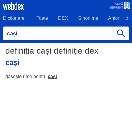
Dictionare:
Toate
DEX
Sinonime
Antonime
definiția cași definiție dex
cași
găsește rime pentru
cași