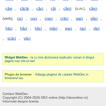
căvi
,
câcăi
,
câci
,
câi
,
cârci
(s.m.),
cârci
(verb),
cici
,
coci
,
craci
,
crăci
,
gaci
,
gâci
,
hăci
,
hâci
,
hâci
,
măci
,
paci
,
raci
,
răci
,
scăci
,
văci
Widget WebDex
- Ia cu tine dictionarul explicativ roman in blogul,
pagina sau site-ul tau!
Plugin de browser
- Adauga pluginul de cautare WebDex in
browserul tau.
Contact WebDex
Copyright (C) 2004-2026 DEX online (http://dexonline.ro).
Informatii despre licenta