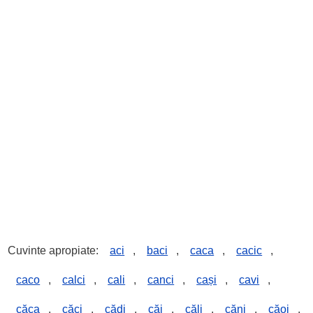
Cuvinte apropiate:
aci
,
baci
,
caca
,
cacic
,
caco
,
calci
,
cali
,
canci
,
cași
,
cavi
,
căca
,
căci
,
cădi
,
căi
,
căli
,
căni
,
căoi
,