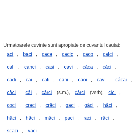
Urmatoarele cuvinte sunt apropiate de cuvantul cautat:
aci
,
baci
,
caca
,
cacic
,
caco
,
calci
,
cali
,
canci
,
cași
,
cavi
,
căca
,
căci
,
cădi
,
căi
,
căli
,
căni
,
căoi
,
căvi
,
câcăi
,
câci
,
câi
,
cârci
(s.m.),
cârci
(verb),
cici
,
coci
,
craci
,
crăci
,
gaci
,
gâci
,
hăci
,
hâci
,
hâci
,
măci
,
paci
,
raci
,
răci
,
scăci
,
văci