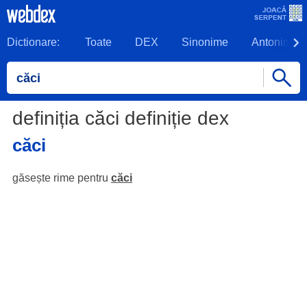
Dictionare:
Toate
DEX
Sinonime
Antonime
definiția căci definiție dex
căci
găsește rime pentru
căci