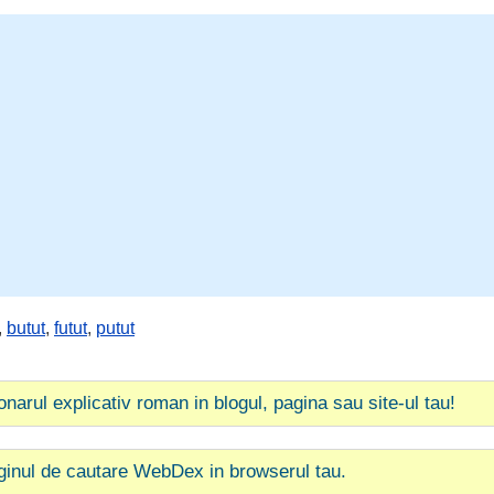
,
butut
,
futut
,
putut
ionarul explicativ roman in blogul, pagina sau site-ul tau!
ginul de cautare WebDex in browserul tau.