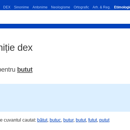
DEX
Sinonime
Antonime
Neologisme
Ortografic
Arh. & Reg.
Etimologi
niție dex
pentru
butut
e cuvantul cautat:
bătut
,
butuc
,
butur
,
butut
,
futut
,
putut