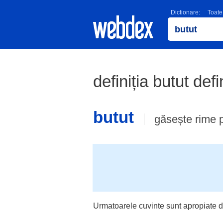
Dictionare:
Toate
definiția butut defi
butut
găsește rime 
Urmatoarele cuvinte sunt apropiate d