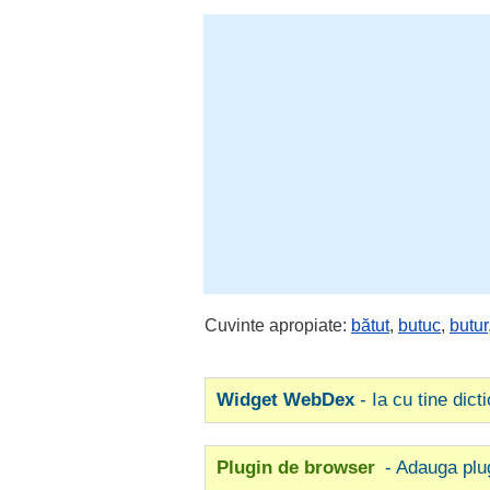
Cuvinte apropiate:
bătut
,
butuc
,
butur
Widget WebDex
- Ia cu tine dict
Plugin de browser
- Adauga plu