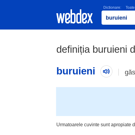
Dictionare:
Toate
definiția buruieni d
buruieni
găs
Urmatoarele cuvinte sunt apropiate d