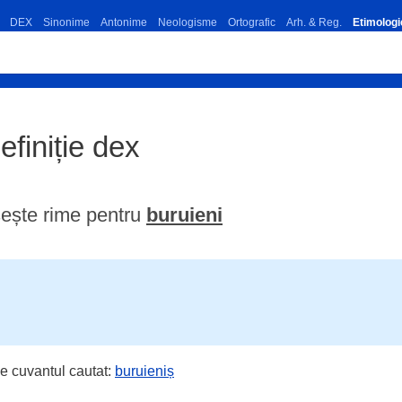
DEX
Sinonime
Antonime
Neologisme
Ortografic
Arh. & Reg.
Etimologi
efiniție dex
ește rime pentru
buruieni
e cuvantul cautat:
buruieniș