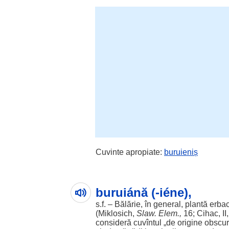
Cuvinte apropiate:
buruieniș
buruiánă (-iéne),
s.f. –
Bălărie
, în
general
,
plantă
erba
(Miklosich,
Slaw. Elem.,
16; Cihac, II
consideră cuvîntul „de origine obscur