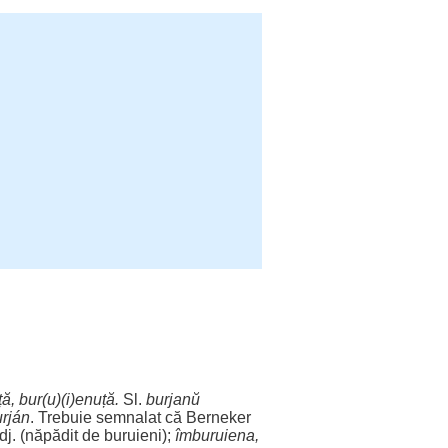
ță, bur(u)(i)enuță.
Sl.
burjanŭ
rján
. Trebuie semnalat că Berneker
j. (
năpădit
de buruieni);
îmburuiena,