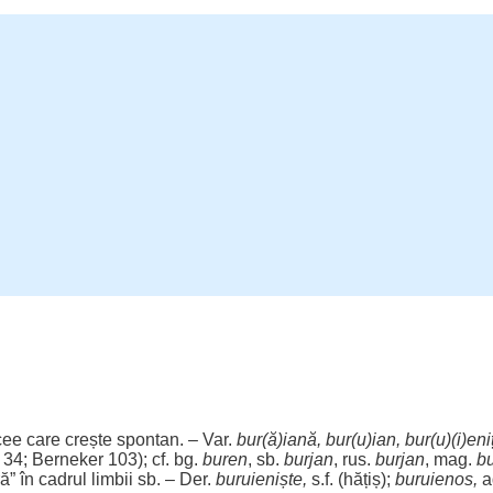
cee care
crește
spontan. – Var.
bur(
ă
)iană, bur(u)ian, bur(u)(i)eni
, 34; Berneker 103); cf. bg.
buren
, sb.
burjan
,
rus
.
burjan
, mag.
bu
ă” în
cadrul
limbii
sb. – Der.
buruieniște,
s.f. (hățiș);
buruienos,
ad