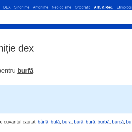
DEX
Sinonime
Antonime
Neologisme
Ortografic
Arh. & Reg.
Etimologi
niție dex
pentru
burfă
e cuvantul cautat:
bârfă
,
bufă
,
bura
,
bură
,
bură
,
burbă
,
burcă
,
bu