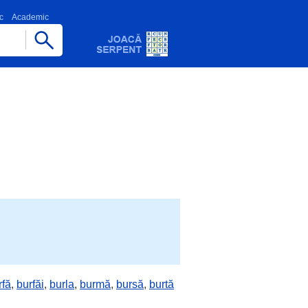
c
Academic
rfă
,
burfăi
,
burla
,
burmă
,
bursă
,
burtă