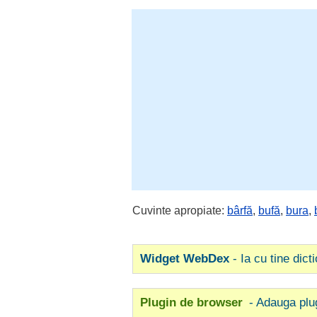
Cuvinte apropiate:
bârfă
,
bufă
,
bura
,
Widget WebDex
- Ia cu tine dict
Plugin de browser
- Adauga plu