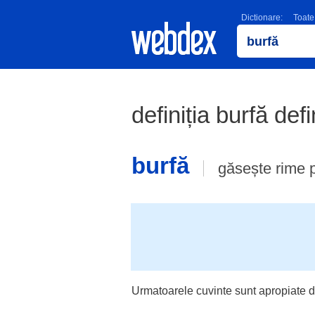
Dictionare:
Toate
definiția burfă defi
burfă
găsește rime 
Urmatoarele cuvinte sunt apropiate d