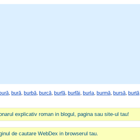
bură
,
bură
,
burbă
,
burcă
,
burfă
,
burfăi
,
burla
,
burmă
,
bursă
,
burtă
ionarul explicativ roman in blogul, pagina sau site-ul tau!
ginul de cautare WebDex in browserul tau.