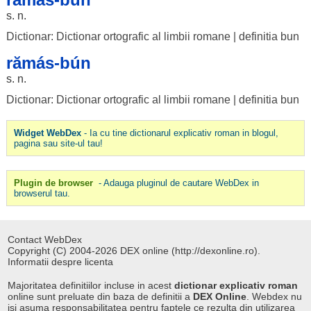
s. n.
Dictionar: Dictionar ortografic al limbii romane
|
definitia bun
rămás-bún
s. n.
Dictionar: Dictionar ortografic al limbii romane
|
definitia bun
Widget WebDex
- Ia cu tine dictionarul explicativ roman in blogul,
pagina sau site-ul tau!
Plugin de browser
- Adauga pluginul de cautare WebDex in
browserul tau.
Contact WebDex
Copyright (C) 2004-2026 DEX online (http://dexonline.ro).
Informatii despre licenta
Majoritatea definitiilor incluse in acest
dictionar explicativ roman
online sunt preluate din baza de definitii a
DEX Online
. Webdex nu
isi asuma responsabilitatea pentru faptele ce rezulta din utilizarea