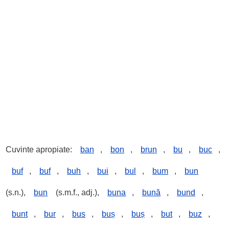
Cuvinte apropiate:
ban
,
bon
,
brun
,
bu
,
buc
,
buf
,
buf
,
buh
,
bui
,
bul
,
bum
,
bun
(s.n.),
bun
(s.m.f., adj.),
buna
,
bună
,
bund
,
bunt
,
bur
,
bus
,
buș
,
buș
,
but
,
buz
,