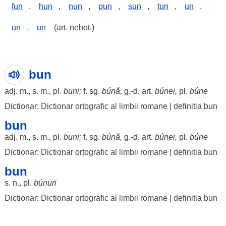
fun
,
hun
,
nun
,
pun
,
sun
,
tun
,
un
,
un
,
un
(art. nehot.)
bun
adj. m., s. m., pl.
buni
;
f. sg.
búnă
,
g.-d. art.
búnei
,
pl.
búne
Dictionar: Dictionar ortografic al limbii romane
|
definitia bun
bun
adj. m., s. m., pl.
buni
;
f. sg.
búnă
,
g.-d. art.
búnei
,
pl.
búne
Dictionar: Dictionar ortografic al limbii romane
|
definitia bun
bun
s. n., pl.
búnuri
Dictionar: Dictionar ortografic al limbii romane
|
definitia bun