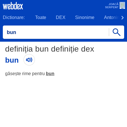
Dictionare:
Toate
DEX
Sinonime
Antonime
definiția bun definiție dex
bun
găsește rime pentru
bun