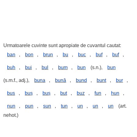
Urmatoarele cuvinte sunt apropiate de cuvantul cautat:
ban
,
bon
,
brun
,
bu
,
buc
,
buf
,
buf
,
buh
,
bui
,
bul
,
bum
,
bun
(s.n.),
bun
(s.m.f., adj.),
buna
,
bună
,
bund
,
bunt
,
bur
,
bus
,
buș
,
buș
,
but
,
buz
,
fun
,
hun
,
nun
,
pun
,
sun
,
tun
,
un
,
un
,
un
(art.
nehot.)