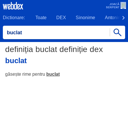
Dictionare:
Toate
DEX
Sinonime
Antonime
definiția buclat definiție dex
buclat
găsește rime pentru
buclat