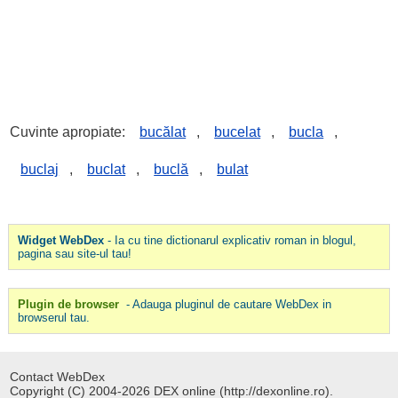
Cuvinte apropiate:
bucălat
,
bucelat
,
bucla
,
buclaj
,
buclat
,
buclă
,
bulat
Widget WebDex
- Ia cu tine dictionarul explicativ roman in blogul,
pagina sau site-ul tau!
Plugin de browser
- Adauga pluginul de cautare WebDex in
browserul tau.
Contact WebDex
Copyright (C) 2004-2026 DEX online (http://dexonline.ro).