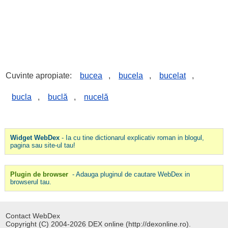
Cuvinte apropiate:
bucea
,
bucela
,
bucelat
,
bucla
,
buclă
,
nucelă
Widget WebDex
- Ia cu tine dictionarul explicativ roman in blogul,
pagina sau site-ul tau!
Plugin de browser
- Adauga pluginul de cautare WebDex in
browserul tau.
Contact WebDex
Copyright (C) 2004-2026 DEX online (http://dexonline.ro).