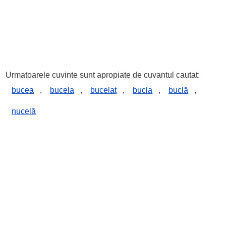
Urmatoarele cuvinte sunt apropiate de cuvantul cautat:
bucea
,
bucela
,
bucelat
,
bucla
,
buclă
,
nucelă