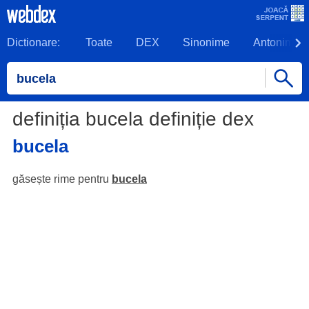
Dictionare:
Toate
DEX
Sinonime
Antonime
definiția bucela definiție dex
bucela
găsește rime pentru
bucela