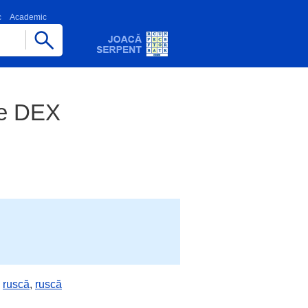
c
Academic
ne DEX
,
ruscă
,
ruscă