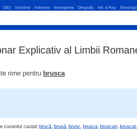
DEX
Sinonime
Antonime
Neologisme
Ortografic
Arh. & Reg.
Etimologi
onar Explicativ al Limbii Roma
te rime pentru
brusca
e cuvantul cautat:
brucă
,
brusă
,
brusc
,
brusca
,
bruscan
,
bruscat