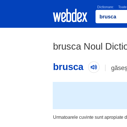
Dictionare:
Toate
brusca Noul Dicti
brusca
găseș
Urmatoarele cuvinte sunt apropiate d