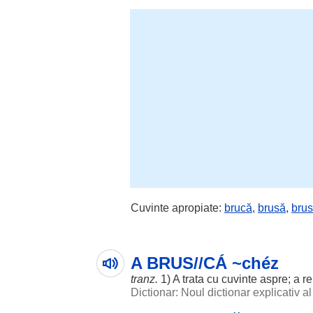
Cuvinte apropiate:
brucă
,
brusă
,
bru
A BRUS//CÁ ~chéz
tranz.
1) A
trata
cu
cuvinte
aspre
; a
re
Dictionar: Noul dictionar explicativ 