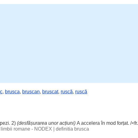
sc
,
brusca
,
bruscan
,
bruscat
,
ruscă
,
ruscă
pezi
. 2)
(desfășurarea unor
acțiuni
)
A
accelera
în
mod
forțat
. /<fr
al limbii romane - NODEX
|
definitia brusca