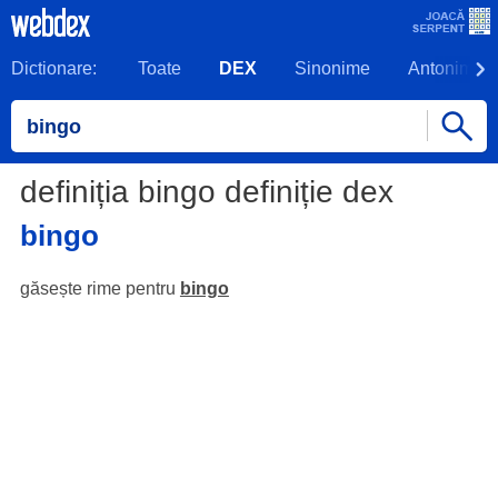
Dictionare:
Toate
DEX
Sinonime
Antonime
definiția bingo definiție dex
bingo
găsește rime pentru
bingo