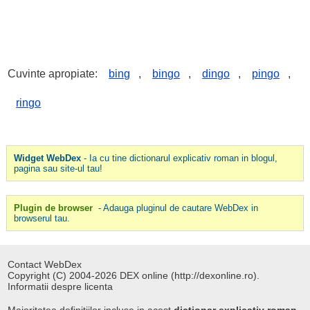
Cuvinte apropiate:
bing
,
bingo
,
dingo
,
pingo
,
ringo
Widget WebDex
- Ia cu tine dictionarul explicativ roman in blogul,
pagina sau site-ul tau!
Plugin de browser
- Adauga pluginul de cautare WebDex in
browserul tau.
Contact WebDex
Copyright (C) 2004-2026 DEX online (http://dexonline.ro).
Informatii despre licenta