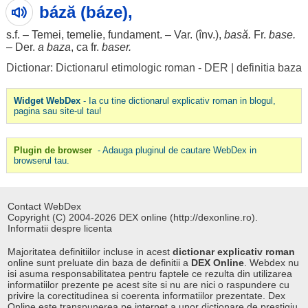
báză (báze),
s.f. –
Temei
,
temelie
, fundament. – Var. (înv.),
basă.
Fr.
base.
– Der.
a baza
, ca fr.
baser.
Dictionar: Dictionarul etimologic roman - DER
|
definitia baza
Widget WebDex
- Ia cu tine dictionarul explicativ roman in blogul,
pagina sau site-ul tau!
Plugin de browser
- Adauga pluginul de cautare WebDex in
browserul tau.
Contact WebDex
Copyright (C) 2004-2026 DEX online (http://dexonline.ro).
Informatii despre licenta
Majoritatea definitiilor incluse in acest
dictionar explicativ roman
online sunt preluate din baza de definitii a
DEX Online
. Webdex nu
isi asuma responsabilitatea pentru faptele ce rezulta din utilizarea
informatiilor prezente pe acest site si nu are nici o raspundere cu
privire la corectitudinea si coerenta informatiilor prezentate. Dex
Online este transpunerea pe internet a unor dictionare de prestigiu