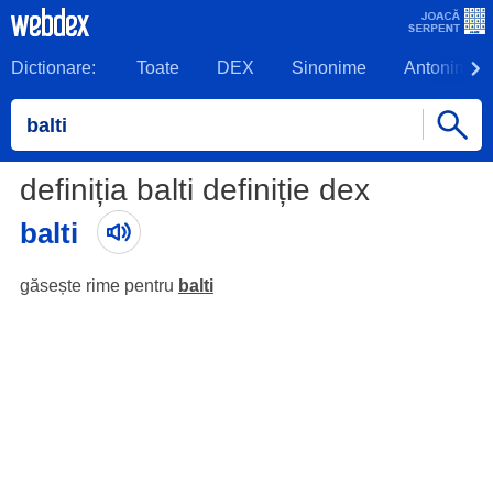
Dictionare:
Toate
DEX
Sinonime
Antonime
definiția balti definiție dex
balti
găsește rime pentru
balti