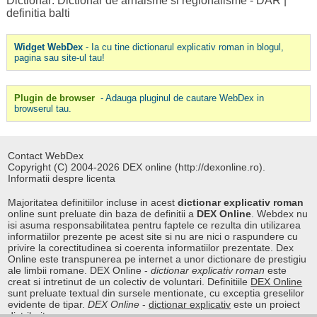
Dictionar: Dictionar de arhaisme si regionalisme - DAR
|
definitia balti
Widget WebDex
- Ia cu tine dictionarul explicativ roman in blogul,
pagina sau site-ul tau!
Plugin de browser
- Adauga pluginul de cautare WebDex in
browserul tau.
Contact WebDex
Copyright (C) 2004-2026 DEX online (http://dexonline.ro).
Informatii despre licenta
Majoritatea definitiilor incluse in acest
dictionar explicativ roman
online sunt preluate din baza de definitii a
DEX Online
. Webdex nu
isi asuma responsabilitatea pentru faptele ce rezulta din utilizarea
informatiilor prezente pe acest site si nu are nici o raspundere cu
privire la corectitudinea si coerenta informatiilor prezentate. Dex
Online este transpunerea pe internet a unor dictionare de prestigiu
ale limbii romane. DEX Online -
dictionar explicativ roman
este
creat si intretinut de un colectiv de voluntari. Definitiile
DEX Online
sunt preluate textual din sursele mentionate, cu exceptia greselilor
evidente de tipar.
DEX Online
-
dictionar explicativ
este un proiect
distribuit.