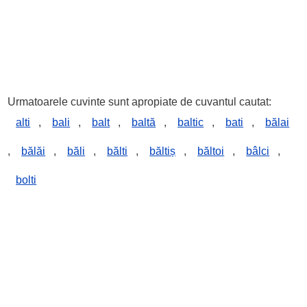
Urmatoarele cuvinte sunt apropiate de cuvantul cautat:
alti
,
bali
,
balt
,
baltă
,
baltic
,
bati
,
bălai
,
bălăi
,
băli
,
bălti
,
băltiș
,
băltoi
,
bâlci
,
bolti