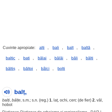
Cuvinte apropiate:
alti
,
bali
,
balt
,
baltă
,
baltic
,
bati
,
bălai
,
bălăi
,
băli
,
bălti
,
băltiș
,
băltoi
,
bâlci
,
bolti
balț,
balți
,
bálțe
, s.m.; s.n. (reg.)
1.
laț, ochi, cerc (de fier)
2.
văl,
hobot