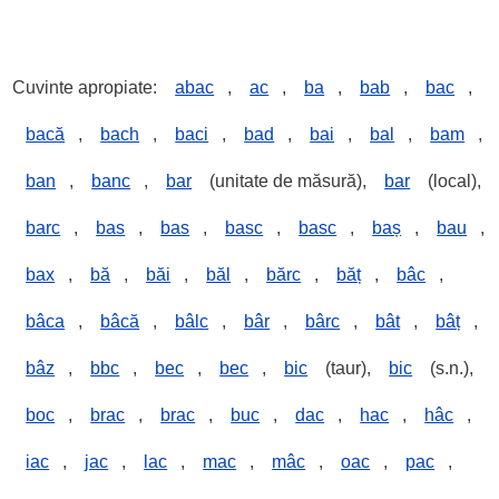
Cuvinte apropiate:
abac
,
ac
,
ba
,
bab
,
bac
,
bacă
,
bach
,
baci
,
bad
,
bai
,
bal
,
bam
,
ban
,
banc
,
bar
(unitate de măsură),
bar
(local),
barc
,
bas
,
bas
,
basc
,
basc
,
baș
,
bau
,
bax
,
bă
,
băi
,
băl
,
bărc
,
băț
,
bâc
,
bâca
,
bâcă
,
bâlc
,
bâr
,
bârc
,
bât
,
bâț
,
bâz
,
bbc
,
bec
,
bec
,
bic
(taur),
bic
(s.n.),
boc
,
brac
,
brac
,
buc
,
dac
,
hac
,
hâc
,
iac
,
jac
,
lac
,
mac
,
mâc
,
oac
,
pac
,