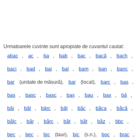
Urmatoarele cuvinte sunt apropiate de cuvantul cautat:
abac
,
ac
,
ba
,
bab
,
bac
,
bacă
,
bach
,
baci
,
bad
,
bai
,
bal
,
bam
,
ban
,
banc
,
bar
(unitate de măsură),
bar
(local),
barc
,
bas
,
bas
,
basc
,
basc
,
baș
,
bau
,
bax
,
bă
,
băi
,
băl
,
bărc
,
băț
,
bâc
,
bâca
,
bâcă
,
bâlc
,
bâr
,
bârc
,
bât
,
bâț
,
bâz
,
bbc
,
bec
,
bec
,
bic
(taur),
bic
(s.n.),
boc
,
brac
,