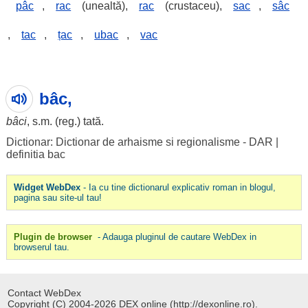
pâc
,
rac
(unealtă),
rac
(crustaceu),
sac
,
sâc
,
tac
,
țac
,
ubac
,
vac
bâc,
bâci
, s.m. (reg.)
tată
.
Dictionar: Dictionar de arhaisme si regionalisme - DAR
|
definitia bac
Widget WebDex
- Ia cu tine dictionarul explicativ roman in blogul,
pagina sau site-ul tau!
Plugin de browser
- Adauga pluginul de cautare WebDex in
browserul tau.
Contact WebDex
Copyright (C) 2004-2026 DEX online (http://dexonline.ro).