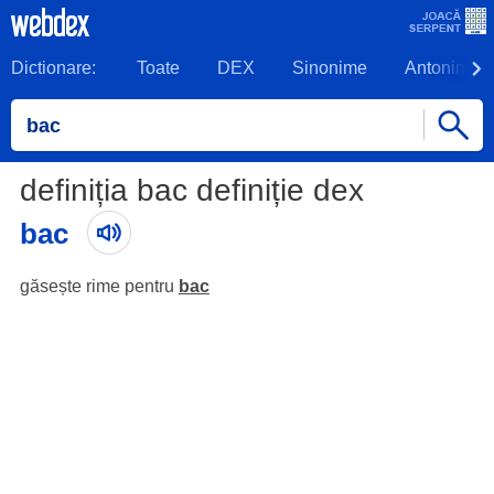
Dictionare:
Toate
DEX
Sinonime
Antonime
definiția bac definiție dex
bac
găsește rime pentru
bac