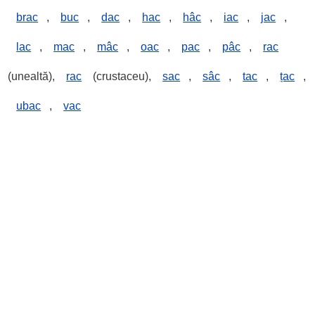
brac
,
buc
,
dac
,
hac
,
hâc
,
iac
,
jac
,
lac
,
mac
,
mâc
,
oac
,
pac
,
pâc
,
rac
(unealtă),
rac
(crustaceu),
sac
,
sâc
,
tac
,
țac
,
ubac
,
vac