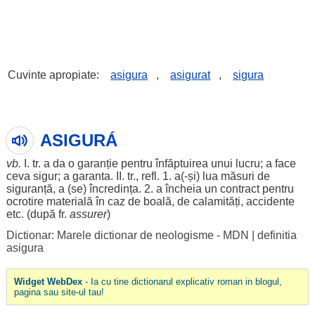
Cuvinte apropiate:
asigura
,
asigurat
,
sigura
ASIGURÁ
vb.
I. tr. a da o
garanție
pentru înfăptuirea unui lucru; a face
ceva sigur; a
garanta
. II. tr., refl. 1. a(-și) lua măsuri de
siguranță
, a (se) încredința. 2. a încheia un
contract
pentru
ocrotire
materială
în
caz
de boală, de
calamități
,
accidente
etc. (după fr.
assurer
)
Dictionar: Marele dictionar de neologisme - MDN
|
definitia
asigura
Widget WebDex
- Ia cu tine dictionarul explicativ roman in blogul,
pagina sau site-ul tau!