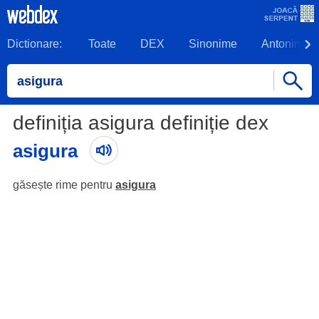
Dictionare:
Toate
DEX
Sinonime
Antonime
definiția asigura definiție dex
asigura
găsește rime pentru
asigura