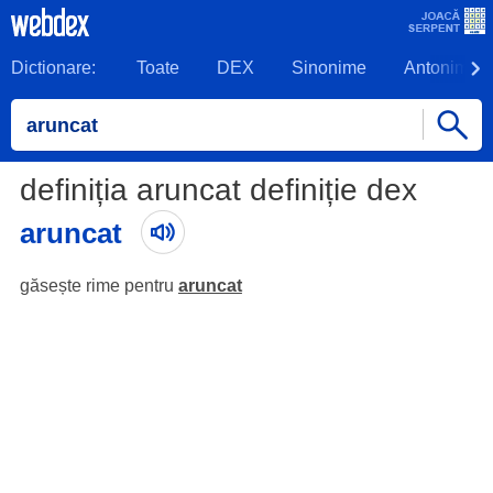
Dictionare:
Toate
DEX
Sinonime
Antonime
definiția aruncat definiție dex
aruncat
găsește rime pentru
aruncat