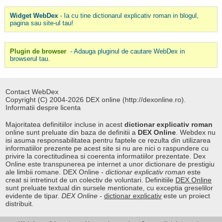
Widget WebDex
- Ia cu tine dictionarul explicativ roman in blogul,
pagina sau site-ul tau!
Plugin de browser
- Adauga pluginul de cautare WebDex in
browserul tau.
Contact WebDex
Copyright (C) 2004-2026 DEX online (http://dexonline.ro).
Informatii despre licenta
Majoritatea definitiilor incluse in acest
dictionar explicativ roman
online sunt preluate din baza de definitii a
DEX Online
. Webdex nu
isi asuma responsabilitatea pentru faptele ce rezulta din utilizarea
informatiilor prezente pe acest site si nu are nici o raspundere cu
privire la corectitudinea si coerenta informatiilor prezentate. Dex
Online este transpunerea pe internet a unor dictionare de prestigiu
ale limbii romane. DEX Online -
dictionar explicativ roman
este
creat si intretinut de un colectiv de voluntari. Definitiile
DEX Online
sunt preluate textual din sursele mentionate, cu exceptia greselilor
evidente de tipar.
DEX Online
-
dictionar explicativ
este un proiect
distribuit.