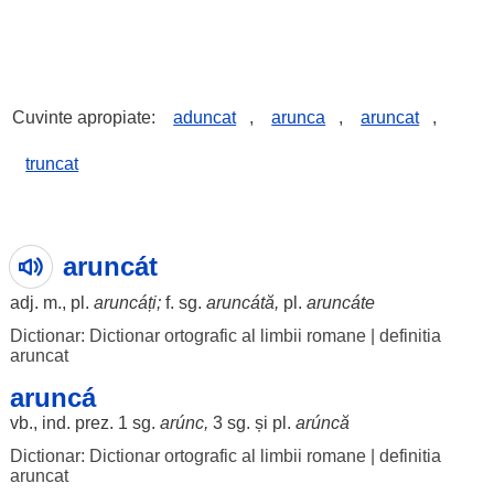
Cuvinte apropiate:
aduncat
,
arunca
,
aruncat
,
truncat
aruncát
adj. m., pl.
aruncáți
;
f. sg.
aruncátă
,
pl.
aruncáte
Dictionar: Dictionar ortografic al limbii romane
|
definitia
aruncat
aruncá
vb., ind. prez. 1 sg.
arúnc
,
3 sg. și pl.
arúncă
Dictionar: Dictionar ortografic al limbii romane
|
definitia
aruncat