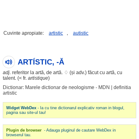
Cuvinte apropiate:
artistic
,
autistic
ARTÍSTIC, -Ă
adj.
referitor
la
artă
, de
artă
. ♢ (și adv.) făcut cu
artă
, cu
talent
. (< fr.
artistique
)
Dictionar: Marele dictionar de neologisme - MDN
|
definitia
artistic
Widget WebDex
- Ia cu tine dictionarul explicativ roman in blogul,
pagina sau site-ul tau!
Plugin de browser
- Adauga pluginul de cautare WebDex in
browserul tau.