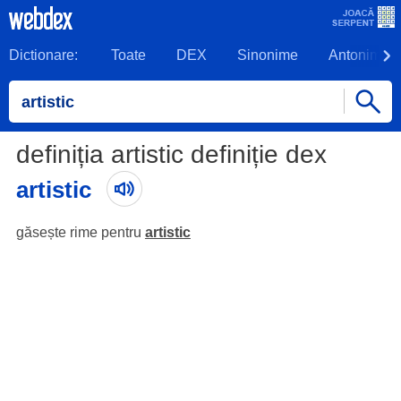
Dictionare:
Toate
DEX
Sinonime
Antonime
definiția artistic definiție dex
artistic
găsește rime pentru
artistic