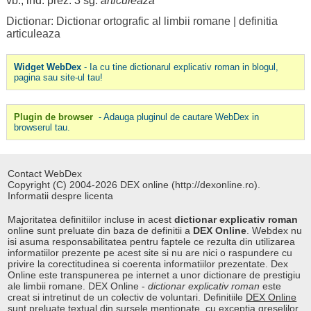
vb., ind. prez. 3 sg.
articuleáză
Dictionar: Dictionar ortografic al limbii romane
|
definitia
articuleaza
Widget WebDex
- Ia cu tine dictionarul explicativ roman in blogul,
pagina sau site-ul tau!
Plugin de browser
- Adauga pluginul de cautare WebDex in
browserul tau.
Contact WebDex
Copyright (C) 2004-2026 DEX online (http://dexonline.ro).
Informatii despre licenta
Majoritatea definitiilor incluse in acest
dictionar explicativ roman
online sunt preluate din baza de definitii a
DEX Online
. Webdex nu
isi asuma responsabilitatea pentru faptele ce rezulta din utilizarea
informatiilor prezente pe acest site si nu are nici o raspundere cu
privire la corectitudinea si coerenta informatiilor prezentate. Dex
Online este transpunerea pe internet a unor dictionare de prestigiu
ale limbii romane. DEX Online -
dictionar explicativ roman
este
creat si intretinut de un colectiv de voluntari. Definitiile
DEX Online
sunt preluate textual din sursele mentionate, cu exceptia greselilor