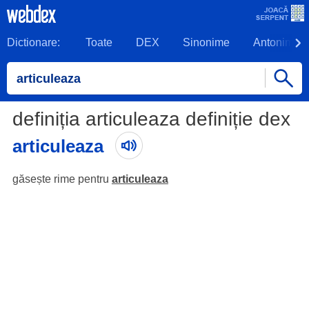
Dictionare:
Toate
DEX
Sinonime
Antonime
definiția articuleaza definiție dex
articuleaza
găsește rime pentru
articuleaza