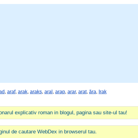
ad
,
araf
,
arak
,
araks
,
aral
,
arap
,
arar
,
arat
,
ăra
,
Irak
ionarul explicativ roman in blogul, pagina sau site-ul tau!
ginul de cautare WebDex in browserul tau.