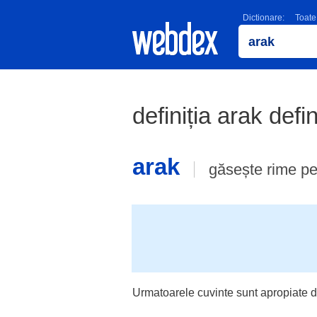
Dictionare:
Toate
definiția arak defi
arak
găsește rime p
Urmatoarele cuvinte sunt apropiate d