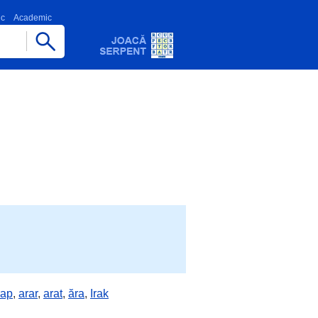
ic
Academic
rap
,
arar
,
arat
,
ăra
,
Irak