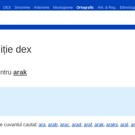
DEX
Sinonime
Antonime
Neologisme
Ortografic
Arh. & Reg.
Etimolog
niție dex
entru
arak
e cuvantul cautat:
ara
,
arab
,
arac
,
arad
,
araf
,
arak
,
araks
,
aral
,
a