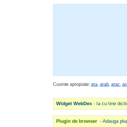
Cuvinte apropiate:
ara
,
arab
,
arac
,
ar
Widget WebDex
- Ia cu tine dict
Plugin de browser
- Adauga plu