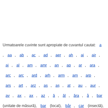
Urmatoarele cuvinte sunt apropiate de cuvantul cautat:
a
,
aa
,
ab
,
ac
,
ad
,
aer
,
ah
,
ai
,
air
,
aj
,
al
,
am
,
amr
,
an
,
ap
,
ar
,
ara
,
arc
,
arc
,
ard
,
arh
,
arm
,
arn
,
arp
,
ars
,
art
,
arz
,
as
,
aș
,
at
,
au
,
aur
,
av
,
ax
,
ax
,
az
,
ă
,
ăl
,
ăra
,
â
,
bar
(unitate de măsură),
bar
(local),
bâr
,
car
(insectă),