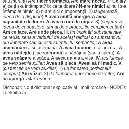
sau
morală
)
Are
ulcer
stomacal
. Are
mare
necaz
. ♢ Ce ai?
a) ce ți s-a
întâmplat
? b) ce te
doare
?
N-are
nimic
!
a) nu i s-a
întâmplat
nimic
; b) n-are nici o
importanță
. 2) (
sugerează
ideea
de a
dispune
)
A avea
multă
energie
. A avea
capacitate
de
lucru
. A avea o
oră
de
răgaz
.
3) (
sugerează
ideea
de
cunoaștere
,
urmat
de o
propoziție
complementară
)
Am
ce
face
. Are unde
pleca
. III.
(
în
îmbinări
substantivale
ce
redau
sensul
verbului
de
același
radical
cu
substantivul
din
îmbinare
sau cu
echivalentul
lui
semantic
):
A avea
asemănare
a se
asemăna
.
A avea
bucurie
a se
bucura
.
A
avea
nădejde
(
sau
speranță
) a
nădăjdui
(sau a
spera
).
A
avea
scăpare
a
scăpa
.
A avea un
vis
a
visa
.
IV.
(
cu
funcție
de
verb
semiauxiliar
)
Avea să
plece
.
Aveai
să
fii
medic
. V.
(
cu
funcție
de
verb
auxiliar
) 1) (
la formarea
perfectului
compus
)
Am
văzut
.
2) (
la formarea unor
forme
de
viitor
)
Are
să
ajungă
.
/<lat.
habere
Dictionar: Noul dictionar explicativ al limbii romane - NODEX
|
definitia ar