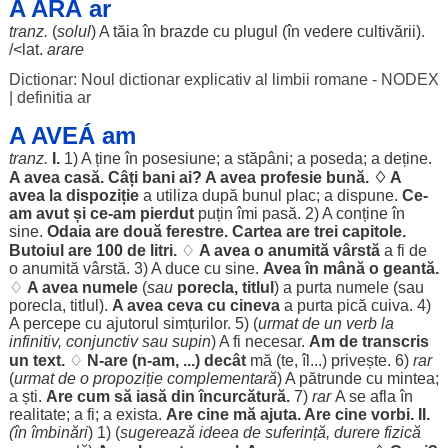
A ARÁ ar
tranz.
(
solul
) A
tăia
în
brazde
cu
plugul
(în
vedere
cultivării).
/<lat.
arare
Dictionar: Noul dictionar explicativ al limbii romane - NODEX
|
definitia ar
A AVEÁ am
tranz.
I.
1) A ține în
posesiune
; a
stăpâni
; a
poseda
; a
deține
.
A avea
casă
.
Câți
bani
ai? A avea profesie
bună
. ♢ A
avea la
dispoziție
a
utiliza
după
bunul
plac
; a
dispune
.
Ce-
am
avut
și ce-
am
pierdut
puțin
îmi
pasă
. 2) A
conține
în
sine
.
Odaia
are
două
ferestre
.
Cartea
are
trei
capitole
.
Butoiul
are 100 de
litri
.
♢
A avea o
anumită
vârstă
a fi de
o
anumită
vârstă
. 3) A
duce
cu
sine
.
Avea în
mână
o
geantă
.
♢
A avea
numele
(
sau
porecla
,
titlul
) a
purta
numele
(sau
porecla
,
titlul
).
A avea ceva cu cineva
a
purta
pică
cuiva. 4)
A
percepe
cu
ajutorul
simțurilor
. 5) (
urmat
de un
verb
la
infinitiv
,
conjunctiv
sau
supin
) A fi
necesar
.
Am
de
transcris
un
text
.
♢
N-are (n-
am
, ...)
decât
mă
(te,
îl
...)
privește
. 6)
rar
(
urmat
de o
propoziție
complementară
) A
pătrunde
cu
mintea
;
a
ști
.
Are
cum
să
iasă
din
încurcătură
.
7)
rar
A se
afla
în
realitate
; a fi; a
exista
.
Are
cine
mă
ajuta
. Are
cine
vorbi
. II.
(în
îmbinări
) 1) (
sugerează
ideea
de
suferință
,
durere
fizică