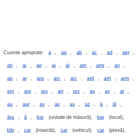
Cuvinte apropiate:
a
,
aa
,
ab
,
ac
,
ad
,
aer
,
ah
,
ai
,
air
,
aj
,
al
,
am
,
amr
,
an
,
ap
,
ar
,
ara
,
arc
,
arc
,
ard
,
arh
,
arm
,
arn
,
arp
,
ars
,
art
,
arz
,
as
,
aș
,
at
,
au
,
aur
,
av
,
ax
,
ax
,
az
,
ă
,
ăl
,
ăra
,
â
,
bar
(unitate de măsură),
bar
(local),
bâr
,
car
(insectă),
car
(vehicul),
car
(piesă),