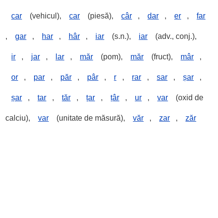
car
(vehicul),
car
(piesă),
câr
,
dar
,
er
,
far
,
gar
,
har
,
hâr
,
iar
(s.n.),
iar
(adv., conj.),
ir
,
jar
,
lar
,
măr
(pom),
măr
(fruct),
mâr
,
or
,
par
,
păr
,
pâr
,
r
,
rar
,
sar
,
șar
,
șar
,
tar
,
tăr
,
țar
,
țâr
,
ur
,
var
(oxid de
calciu),
var
(unitate de măsură),
văr
,
zar
,
zăr