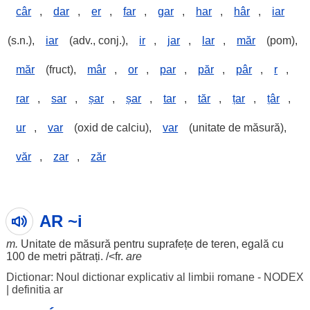
câr
,
dar
,
er
,
far
,
gar
,
har
,
hâr
,
iar
(s.n.),
iar
(adv., conj.),
ir
,
jar
,
lar
,
măr
(pom),
măr
(fruct),
mâr
,
or
,
par
,
păr
,
pâr
,
r
,
rar
,
sar
,
șar
,
șar
,
tar
,
tăr
,
țar
,
țâr
,
ur
,
var
(oxid de calciu),
var
(unitate de măsură),
văr
,
zar
,
zăr
AR ~i
m.
Unitate
de
măsură
pentru
suprafețe
de
teren
,
egală
cu
100 de
metri
pătrați
. /<fr.
are
Dictionar: Noul dictionar explicativ al limbii romane - NODEX
|
definitia ar