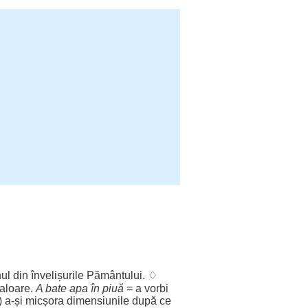
ul
din
învelișurile
Pământului
. ♢
aloare
.
A
bate
apa
în
piuă
= a
vorbi
) a-și
micșora
dimensiunile
după ce