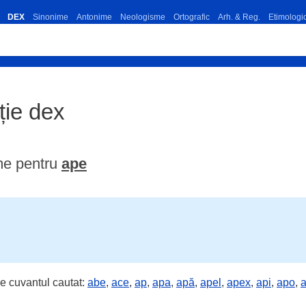
DEX
Sinonime
Antonime
Neologisme
Ortografic
Arh. & Reg.
Etimologi
iție dex
me pentru
ape
e cuvantul cautat:
abe
,
ace
,
ap
,
apa
,
apă
,
apel
,
apex
,
api
,
apo
,
a