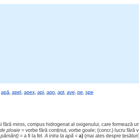
,
apă
,
apel
,
apex
,
api
,
apo
,
apt
,
ave
,
pe
,
spe
i
fără
miros
,
compus
hidrogenat
al
oxigenului
, care
formează
un
de
ploaie
=
vorbe
fără
conținut
,
vorbe
goale
; (concr.)
lucru
fără
v
n
pământ
)
= a fi la
fel
.
A
intra
la
apă
=
a)
(mai
ales
despre
țesături