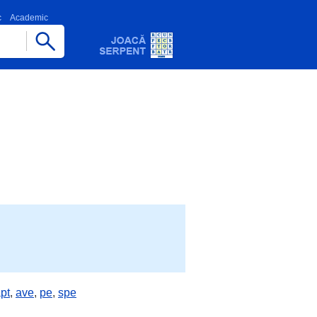
c
Academic
pt
,
ave
,
pe
,
spe