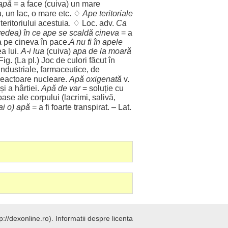
apă
= a
face
(cuiva) un
mare
u
, un
lac
, o
mare
etc. ♢
Ape
teritoriale
a
teritoriului
acestuia
. ♢
Loc
. adv.
Ca
vedea
) în ce ape se
scaldă
cineva
= a
a
pe cineva în
pace
.
A nu fi în
apele
ea
lui.
A-i
lua
(cuiva)
apa
de la
moară
ig. (La pl.)
Joc
de
culori
făcut
în
industriale
,
farmaceutice
, de
reactoare
nucleare
.
Apă
oxigenată
v.
și a
hârtiei
.
Apă
de var
=
soluție
cu
oase
ale
corpului
(
lacrimi
,
salivă
,
ai
o)
apă
= a fi
foarte
transpirat
. – Lat.
://dexonline.ro).
Informatii despre licenta