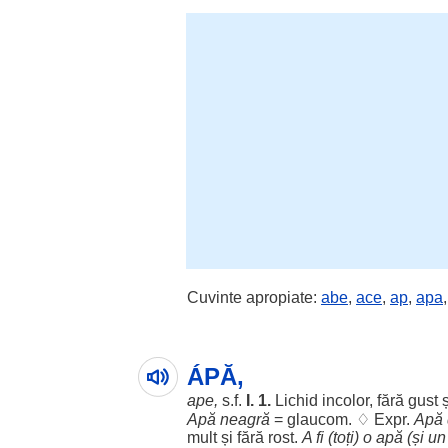
Cuvinte apropiate:
abe
,
ace
,
ap
,
apa
ÁPĂ,
ape,
s.f.
I. 1.
Lichid
incolor
,
fără
gust
ș
Apă
neagră
=
glaucom
. ♢ Expr.
Apă
mult
și
fără
rost
.
A fi (toți) o
apă
(și u