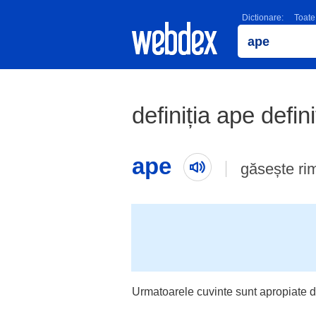
Dictionare:
Toate
definiția ape defin
ape
găsește ri
Urmatoarele cuvinte sunt apropiate d