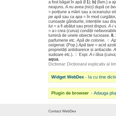
a
fost
băgat
în
apă
(
I 1
);
b)
(fam.) a
a
neajuns
.
A nu avea (nici) după ce
be
=
porțiune
a
mării
sau a
oceanului
si
pe
apă
sau
ca
apa
= în
mod
curgător
cunoaște
gândurile
,
intențiile
sau
dis
lui
= a fi
abătut
sau
prost
dispus
.
A-i
= a-i
crea
(cuiva)
condiții
nefavorabil
lumină
de unele
obiecte
lucioase
.
II.
parfumerie
etc.
Apă
de
colonie
. ♢
A
oxigenat
. (Pop.)
Apă
tare
=
acid
azot
proprietăți
antidiareice și
antiacide
.
A
sudoare
etc.). ♢ Expr.
A-i
lăsa
(cuiva
aqua.
Dictionar: Dictionarul explicativ al l
Widget WebDex
- Ia cu tine dict
Plugin de browser
- Adauga plu
Contact WebDex