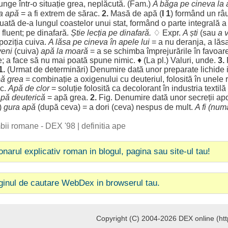
junge
într-o
situație
grea
,
neplăcută
. (Fam.)
A
băga
pe cineva la
a
apă
= a fi
extrem
de
sărac
.
2.
Masă
de
apă
(
I 1
)
formând
un
râ
tuată
de-a
lungul
coastelor
unui
stat
,
formând
o
parte
integrală
,
fluent
; pe
dinafară
.
Știe
lecția
pe
dinafară
.
♢ Expr.
A
ști
(sau
a
poziția
cuiva.
A
lăsa
pe cineva în
apele
lui
= a nu
deranja
, a
lăs
veni
(cuiva)
apă
la
moară
= a se
schimba
împrejurările
în
favoar
e
; a
face
să nu mai
poată
spune
nimic
. ♦ (La pl.)
Valuri
, unde.
3.
F
 1.
(
Urmat
de
determinări
)
Denumire
dată unor
preparate
lichide
pă
grea
=
combinație
a
oxigenului
cu
deuteriul
,
folosită
în unele
ic
.
Apă
de
clor
=
soluție
folosită
ca
decolorant
în
industria
textilă
pă
deuterică
=
apă
grea
.
2.
Fig.
Denumire
dată unor
secreții
ap
)
gura
apă
(după ceva) = a
dori
(ceva)
nespus
de
mult
.
A fi (
num
imbii romane - DEX '98
|
definitia ape
ionarul explicativ roman in blogul, pagina sau site-ul tau!
ginul de cautare WebDex in browserul tau.
Copyright (C) 2004-2026 DEX online (http