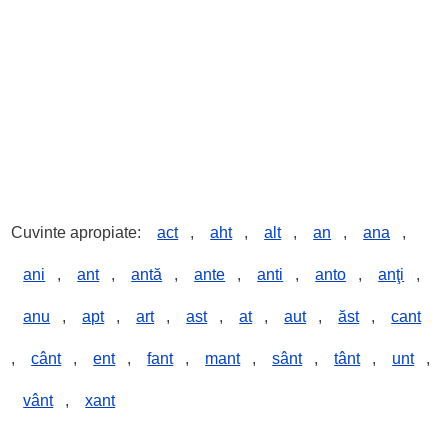
Cuvinte apropiate:
act
,
aht
,
alt
,
an
,
ana
,
ani
,
ant
,
antă
,
ante
,
anti
,
anto
,
anţi
,
anu
,
apt
,
art
,
ast
,
at
,
aut
,
ăst
,
cant
,
cânt
,
ent
,
fant
,
mant
,
sânt
,
tânt
,
unt
,
vânt
,
xant