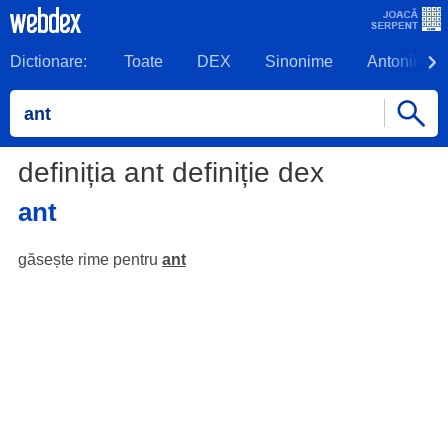
Dictionare:
Toate
DEX
Sinonime
Antonime
definiția ant definiție dex
ant
găsește rime pentru
ant