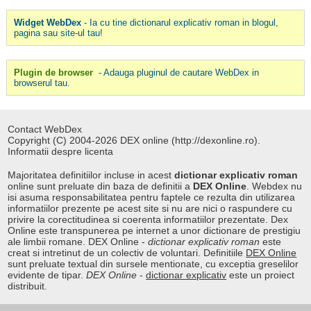
Widget WebDex
- Ia cu tine dictionarul explicativ roman in blogul,
pagina sau site-ul tau!
Plugin de browser
- Adauga pluginul de cautare WebDex in
browserul tau.
Contact WebDex
Copyright (C) 2004-2026 DEX online (http://dexonline.ro).
Informatii despre licenta
Majoritatea definitiilor incluse in acest
dictionar explicativ roman
online sunt preluate din baza de definitii a
DEX Online
. Webdex nu
isi asuma responsabilitatea pentru faptele ce rezulta din utilizarea
informatiilor prezente pe acest site si nu are nici o raspundere cu
privire la corectitudinea si coerenta informatiilor prezentate. Dex
Online este transpunerea pe internet a unor dictionare de prestigiu
ale limbii romane. DEX Online -
dictionar explicativ roman
este
creat si intretinut de un colectiv de voluntari. Definitiile
DEX Online
sunt preluate textual din sursele mentionate, cu exceptia greselilor
evidente de tipar.
DEX Online
-
dictionar explicativ
este un proiect
distribuit.