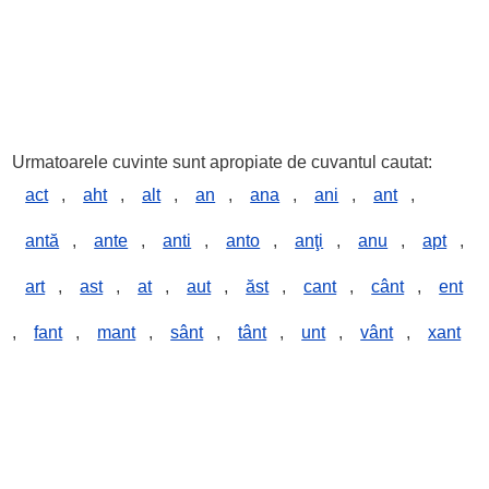
Urmatoarele cuvinte sunt apropiate de cuvantul cautat:
act
,
aht
,
alt
,
an
,
ana
,
ani
,
ant
,
antă
,
ante
,
anti
,
anto
,
anţi
,
anu
,
apt
,
art
,
ast
,
at
,
aut
,
ăst
,
cant
,
cânt
,
ent
,
fant
,
mant
,
sânt
,
tânt
,
unt
,
vânt
,
xant