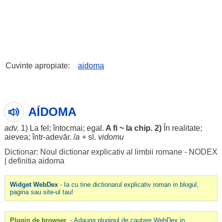
Cuvinte apropiate:
aidoma
AÍDOMA
adv.
1) La
fel
;
întocmai
;
egal
.
A fi ~ la
chip
.
2)
În
realitate
;
aievea
; într-
adevăr
. /
a
+ sl.
vidomu
Dictionar: Noul dictionar explicativ al limbii romane - NODEX
|
definitia aidoma
Widget WebDex
- Ia cu tine dictionarul explicativ roman in blogul,
pagina sau site-ul tau!
Plugin de browser
- Adauga pluginul de cautare WebDex in