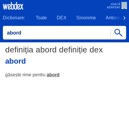
Dictionare:
Toate
DEX
Sinonime
Antonime
definiția abord definiție dex
abord
găsește rime pentru
abord