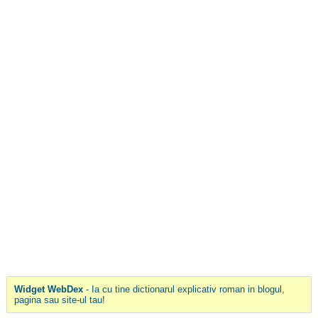
Widget WebDex
- Ia cu tine dictionarul explicativ roman in blogul,
pagina sau site-ul tau!