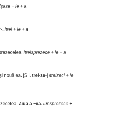
/
șase
+
le
+ a
~.
/
trei
+
le
+ a
rezecelea. /
treisprezece
+
le
+ a
și nouălea. [Sil.
trei
-ze-
] /
treizeci
+
le
 zecelea.
Ziua
a ~ea
. /
unsprezece
+