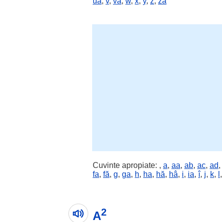
ua
,
v
,
va
,
w
,
x
,
y
,
z
,
za
Cuvinte apropiate:
,
a
,
aa
,
ab
,
ac
,
ad
fa
,
fă
,
g
,
ga
,
h
,
ha
,
hă
,
hâ
,
i
,
ia
,
î
,
j
,
k
,
l
2
A