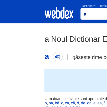
Dictionare:
Toate
a Noul Dictionar 
a
găsește rime 
Urmatoarele cuvinte sunt apropiate d
b
,
ba
,
bă
,
c
,
ca
,
că
,
d
,
da
,
dă
,
e
,
ea
,
f
,