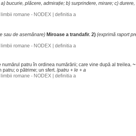
 a)
bucurie
,
plăcere
,
admirație
; b)
surprindere
,
mirare
; c)
durere
,
al limbii romane - NODEX
|
definitia a
re
sau de
asemănare
)
Miroase
a
trandafir
. 2)
(
exprimă
raport
pr
al limbii romane - NODEX
|
definitia a
e
numărul
patru
în
ordinea
numărării; care
vine
după al treilea.
n
patru
; o
pătrime
; un
sfert
. /
patru
+
le
+ a
al limbii romane - NODEX
|
definitia a