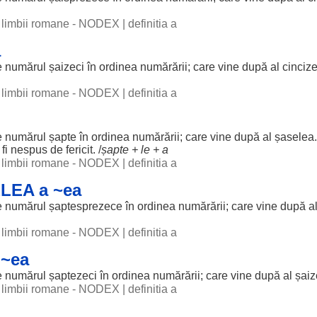
al limbii romane - NODEX
|
definitia a
a
e
numărul
șaizeci
în
ordinea
numărării; care
vine
după al
cincize
al limbii romane - NODEX
|
definitia a
e
numărul
șapte
în
ordinea
numărării; care
vine
după al șaselea
 fi
nespus
de
fericit
. /
șapte
+
le
+ a
al limbii romane - NODEX
|
definitia a
LEA a ~ea
e
numărul
șaptesprezece
în
ordinea
numărării; care
vine
după al
al limbii romane - NODEX
|
definitia a
 ~ea
e
numărul
șaptezeci
în
ordinea
numărării; care
vine
după al
șaiz
al limbii romane - NODEX
|
definitia a