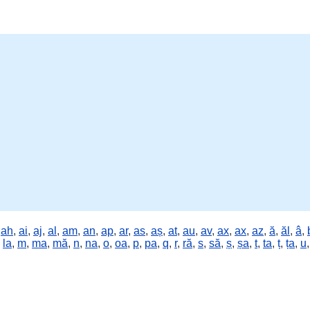
,
ah
,
ai
,
aj
,
al
,
am
,
an
,
ap
,
ar
,
as
,
aș
,
at
,
au
,
av
,
ax
,
ax
,
az
,
ă
,
ăl
,
â
,
,
la
,
m
,
ma
,
mă
,
n
,
na
,
o
,
oa
,
p
,
pa
,
q
,
r
,
ră
,
s
,
să
,
ș
,
șa
,
t
,
ta
,
ț
,
ța
,
u