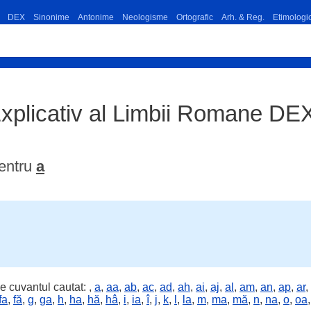
DEX
Sinonime
Antonime
Neologisme
Ortografic
Arh. & Reg.
Etimologi
Explicativ al Limbii Romane DE
pentru
a
e cuvantul cautat:
,
a
,
aa
,
ab
,
ac
,
ad
,
ah
,
ai
,
aj
,
al
,
am
,
an
,
ap
,
ar
,
fa
,
fă
,
g
,
ga
,
h
,
ha
,
hă
,
hâ
,
i
,
ia
,
î
,
j
,
k
,
l
,
la
,
m
,
ma
,
mă
,
n
,
na
,
o
,
oa