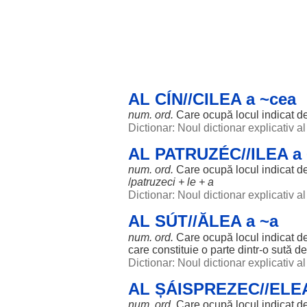
AL CÍN//CILEA a ~cea
num. ord.
Care
ocupă
locul
indicat
d
Dictionar: Noul dictionar explicativ 
AL PATRUZÉC//ILEA a 
num. ord.
Care
ocupă
locul
indicat
d
/
patruzeci
+
le
+ a
Dictionar: Noul dictionar explicativ 
AL SÚT//ĂLEA a ~a
num. ord.
Care
ocupă
locul
indicat
d
care
constituie
o
parte
dintr-o
sută
d
Dictionar: Noul dictionar explicativ 
AL ȘÁISPREZEC//ELEA
num. ord.
Care
ocupă
locul
indicat
d