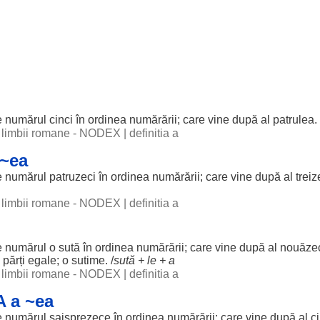
e
numărul
cinci
în
ordinea
numărării; care
vine
după al patrulea. 
al limbii romane - NODEX
|
definitia a
~ea
e
numărul
patruzeci
în
ordinea
numărării; care
vine
după al
treiz
al limbii romane - NODEX
|
definitia a
e
numărul
o
sută
în
ordinea
numărării; care
vine
după al
nouăze
e
părți
egale
; o
sutime
. /
sută
+
le
+ a
al limbii romane - NODEX
|
definitia a
 a ~ea
e
numărul
șaisprezece
în
ordinea
numărării; care
vine
după al c