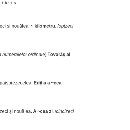
 +
le
+ a
eci
și nouălea.
~
kilometru
.
/
optzeci
a
numeralelor
ordinale
)
Tovarăș
al
paisprezecelea.
Ediția
a ~
cea
.
zeci
și nouălea.
A ~
cea
zi
. /
cincizeci