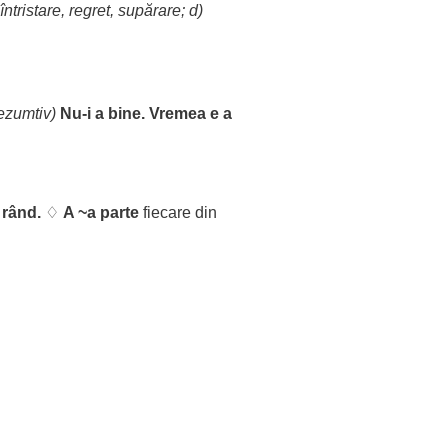
întristare
,
regret
,
supărare
; d)
ezumtiv
)
Nu-i a
bine
.
Vremea
e a
~
rând
.
♢
A ~a
parte
fiecare
din