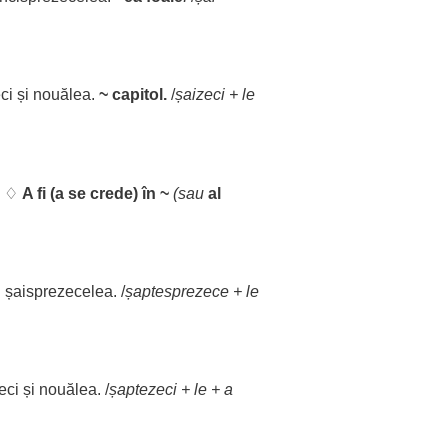
ci
și nouălea.
~
capitol
.
/
șaizeci
+
le
. ♢
A fi (a se
crede
) în ~
(sau
al
 șaisprezecelea. /
șaptesprezece
+
le
eci
și nouălea. /
șaptezeci
+
le
+ a