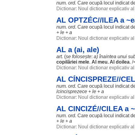
num. ord.
Care
ocupă
locul
indicat
d
Dictionar: Noul dictionar explicativ 
AL OPTZÉC//ILEA a ~e
num. ord
. Care
ocupă
locul
indicat
d
+
le
+ a
Dictionar: Noul dictionar explicativ 
AL a (ai, ale)
art.
(
se
folosește
:
a)
înaintea
unui
sub
copilăriei
mele
.
Al
meu
. Al doilea
. /
Dictionar: Noul dictionar explicativ 
AL CÍNCISPREZE//CEL
num. ord.
Care
ocupă
locul
indicat
d
/
cincisprezece
+
le
+
a
Dictionar: Noul dictionar explicativ 
AL CINCIZÉ//CILEA a 
num. ord.
Care
ocupă
locul
indicat
d
+
le
+
a
Dictionar: Noul dictionar explicativ 