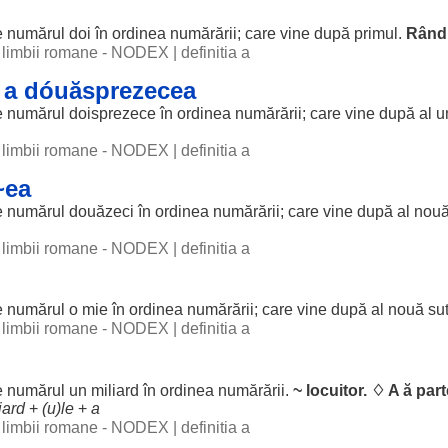
e
numărul
doi
în
ordinea
numărării; care
vine
după
primul
.
Rând
al limbii romane - NODEX
|
definitia a
a dóuăsprezecea
e
numărul
doisprezece
în
ordinea
numărării; care
vine
după al u
al limbii romane - NODEX
|
definitia a
~ea
e
numărul
douăzeci
în
ordinea
numărării; care
vine
după al nouăs
al limbii romane - NODEX
|
definitia a
e
numărul
o mie în
ordinea
numărării; care
vine
după al nouă
su
al limbii romane - NODEX
|
definitia a
e
numărul
un
miliard
în
ordinea
numărării.
~
locuitor
. ♢ A ă
part
iard
+
(u)
le
+
a
al limbii romane - NODEX
|
definitia a