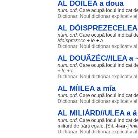
AL DÓILEA a doua
num. ord.
Care acupă
locul
indicat
d
Dictionar: Noul dictionar explicativ 
AL DÓISPREZECELEA 
num. ord.
Care
ocupă
locul
indicat
d
/
doisprezece
+
le
+ a
Dictionar: Noul dictionar explicativ 
AL DOUĂZÉC//ILEA a 
num. ord.
Care
ocupă
locul
indicat
d
+
le
+ a.
Dictionar: Noul dictionar explicativ 
AL MÍILEA a mía
num. ord.
Care
ocupă
locul
indicat
d
Dictionar: Noul dictionar explicativ 
AL MILIÁRD//ULEA a ă
num. ord.
Care
ocupă
locul
indicat
d
miliard
de
părți
egale
. [Sil.
-li-
ar
-
] /
mil
Dictionar: Noul dictionar explicativ 