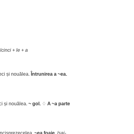
/
cinci
+
le
+
a
eci
și nouălea.
Întrunirea
a ~ea.
ci
și nouălea.
~
gol
.
♢
A ~a
parte
incisprezecelea.
~ea
foaie
.
/
șai
-