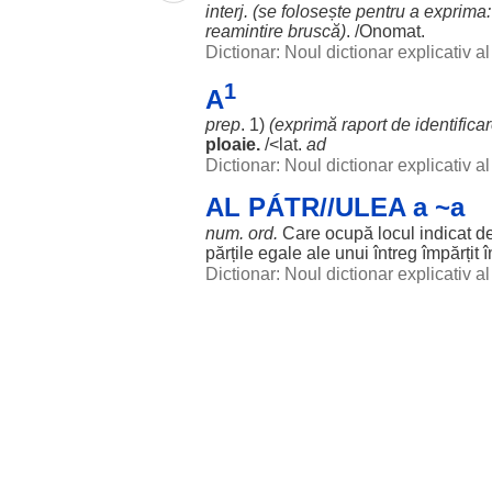
interj. (se
folosește
pentru
a exprima:
reamintire
bruscă
)
. /Onomat.
Dictionar: Noul dictionar explicativ 
1
A
prep
. 1)
(
exprimă
raport
de
identifica
ploaie
.
/<lat.
ad
Dictionar: Noul dictionar explicativ 
AL PÁTR//ULEA a ~a
num. ord.
Care
ocupă
locul
indicat
d
părțile
egale
ale
unui
întreg
împărțit
î
Dictionar: Noul dictionar explicativ 