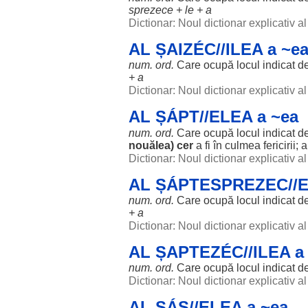
sprezece +
le
+ a
Dictionar: Noul dictionar explicativ 
AL ȘAIZÉC//ILEA a ~e
num. ord.
Care
ocupă
locul
indicat
d
+ a
Dictionar: Noul dictionar explicativ 
AL ȘÁPT//ELEA a ~ea
num. ord.
Care
ocupă
locul
indicat
d
nouălea)
cer
a fi în
culmea
fericirii
; a
Dictionar: Noul dictionar explicativ 
AL ȘÁPTESPREZEC//E
num. ord.
Care
ocupă
locul
indicat
d
+ a
Dictionar: Noul dictionar explicativ 
AL ȘAPTEZÉC//ILEA a
num. ord.
Care
ocupă
locul
indicat
d
Dictionar: Noul dictionar explicativ 
AL ȘÁS//ELEA a ~ea