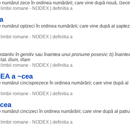
e
numărul
zece
în
ordinea
numărării; care
vine
după nouă. /z
ece
al limbii romane - NODEX
|
definitia a
a
e
numărul
optzeci
în
ordinea
numărării; care
vine
după al
șaptez
al limbii romane - NODEX
|
definitia a
stantiv
în
genitiv
sau
înaintea
unui
pronume
posesiv
; b)
înainte
<lat.
illum, illam
al limbii romane - NODEX
|
definitia a
EA a ~cea
e
numărul
cincisprezece
în
ordinea
numărării; care
vine
după al 
al limbii romane - NODEX
|
definitia a
~cea
e
numărul
cincizeci
în
ordinea
numărării; care
vine
după al
patru
al limbii romane - NODEX
|
definitia a