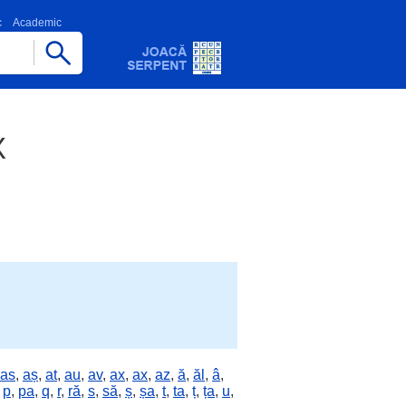
c
Academic
X
as
,
aș
,
at
,
au
,
av
,
ax
,
ax
,
az
,
ă
,
ăl
,
â
,
,
p
,
pa
,
q
,
r
,
ră
,
s
,
să
,
ș
,
șa
,
t
,
ta
,
ț
,
ța
,
u
,