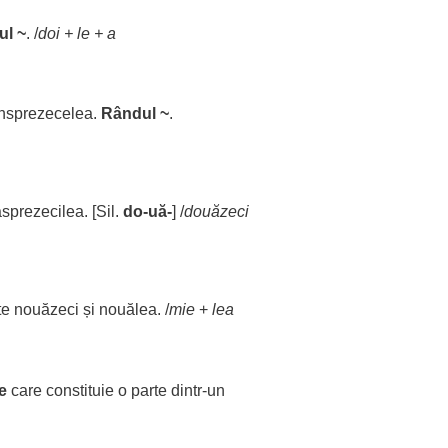
ul
~
. /
doi
+
le
+ a
nsprezecelea.
Rândul
~
.
prezecilea. [Sil.
do
-uă-
] /
douăzeci
te
nouăzeci
și nouălea. /
mie
+
lea
e
care
constituie
o
parte
dintr-un