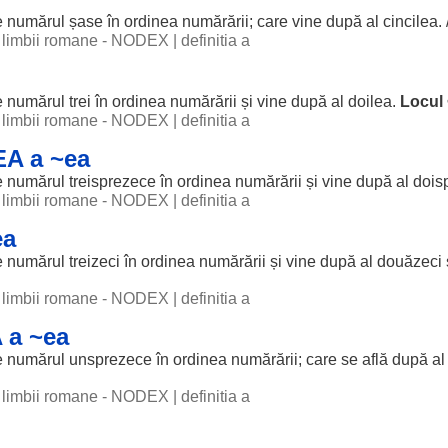
e
numărul
șase
în
ordinea
numărării; care
vine
după al cincilea. 
al limbii romane - NODEX
|
definitia a
e
numărul
trei
în
ordinea
numărării și
vine
după al doilea.
Locul
al limbii romane - NODEX
|
definitia a
A a ~ea
e
numărul
treisprezece
în
ordinea
numărării și
vine
după al doisp
al limbii romane - NODEX
|
definitia a
ea
e
numărul
treizeci
în
ordinea
numărării și
vine
după al
douăzeci
al limbii romane - NODEX
|
definitia a
 a ~ea
e
numărul
unsprezece
în
ordinea
numărării; care se
află
după al
al limbii romane - NODEX
|
definitia a