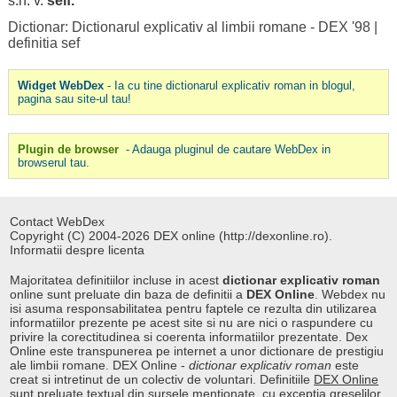
s.n. v.
seif
.
Dictionar: Dictionarul explicativ al limbii romane - DEX '98
|
definitia sef
Widget WebDex
- Ia cu tine dictionarul explicativ roman in blogul,
pagina sau site-ul tau!
Plugin de browser
- Adauga pluginul de cautare WebDex in
browserul tau.
Contact WebDex
Copyright (C) 2004-2026 DEX online (http://dexonline.ro).
Informatii despre licenta
Majoritatea definitiilor incluse in acest
dictionar explicativ roman
online sunt preluate din baza de definitii a
DEX Online
. Webdex nu
isi asuma responsabilitatea pentru faptele ce rezulta din utilizarea
informatiilor prezente pe acest site si nu are nici o raspundere cu
privire la corectitudinea si coerenta informatiilor prezentate. Dex
Online este transpunerea pe internet a unor dictionare de prestigiu
ale limbii romane. DEX Online -
dictionar explicativ roman
este
creat si intretinut de un colectiv de voluntari. Definitiile
DEX Online
sunt preluate textual din sursele mentionate, cu exceptia greselilor