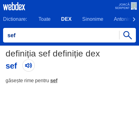
Dictionare:
Toate
DEX
Sinonime
Antonime
definiția sef definiție dex
sef
găsește rime pentru
sef