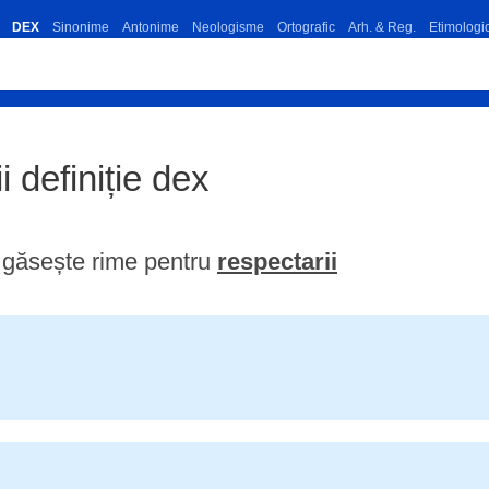
DEX
Sinonime
Antonime
Neologisme
Ortografic
Arh. & Reg.
Etimologi
i definiție dex
găsește rime pentru
respectarii