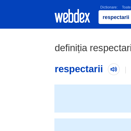
Dictionare:
Toate
definiția respectari
respectarii