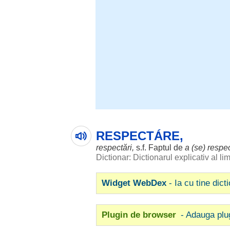
RESPECTÁRE,
respectări
,
s.f.
Faptul
de
a (se)
respe
Dictionar: Dictionarul explicativ al l
Widget WebDex
- Ia cu tine dict
Plugin de browser
- Adauga plu