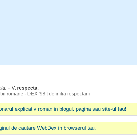
cta
.
– V.
respecta
.
imbii romane - DEX '98
|
definitia respectarii
ionarul explicativ roman in blogul, pagina sau site-ul tau!
ginul de cautare WebDex in browserul tau.