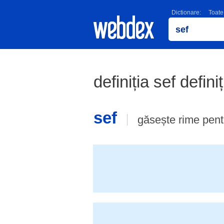
Dictionare:
Toate
definiția sef defini
sef
găsește rime pen