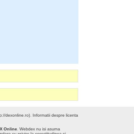
://dexonline.ro).
Informatii despre licenta
X Online
. Webdex nu isi asuma
ndere cu privire la corectitudinea si