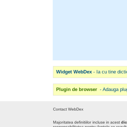
Widget WebDex
- Ia cu tine dict
Plugin de browser
- Adauga plu
Contact WebDex
Majoritatea definitiilor incluse in acest
dic
responsabilitatea pentru faptele ce rezulta