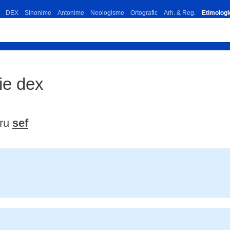
DEX
Sinonime
Antonime
Neologisme
Ortografic
Arh. & Reg.
Etimologi
ție dex
tru
sef