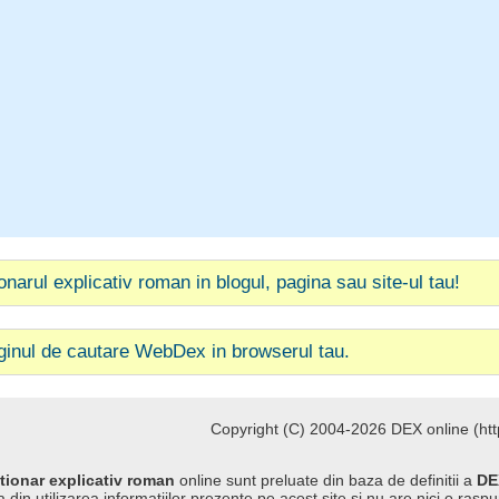
ionarul explicativ roman in blogul, pagina sau site-ul tau!
ginul de cautare WebDex in browserul tau.
Copyright (C) 2004-2026 DEX online (http
tionar explicativ roman
online sunt preluate din baza de definitii a
DE
 din utilizarea informatiilor prezente pe acest site si nu are nici o raspu