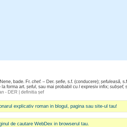
 Nene,
bade
. Fr.
chef
.
– Der.
șefie,
s.f. (
conducere
);
șefuleasă,
s.f
 la
forma
art.
șeful
,
sau mai probabil cu
l
expresiv infix;
subșef,
s
man - DER
|
definitia șef
ionarul explicativ roman in blogul, pagina sau site-ul tau!
ginul de cautare WebDex in browserul tau.