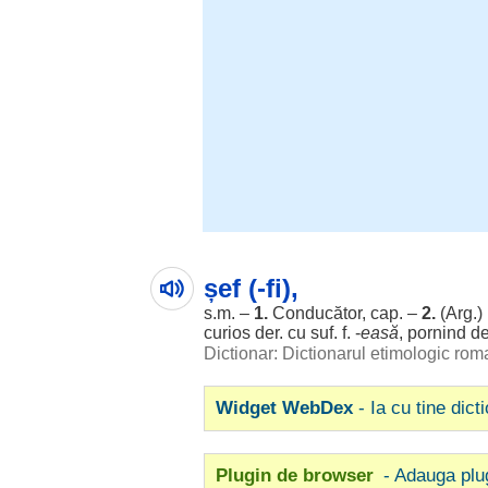
șef (-fi),
s.m. –
1.
Conducător,
cap
. –
2.
(Arg.)
curios
der. cu suf. f. -
easă
,
pornind
de
Dictionar: Dictionarul etimologic ro
Widget WebDex
- Ia cu tine dict
Plugin de browser
- Adauga plu