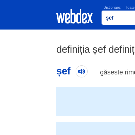
Dictionare:
Toate
definiția șef defini
șef
găsește rim