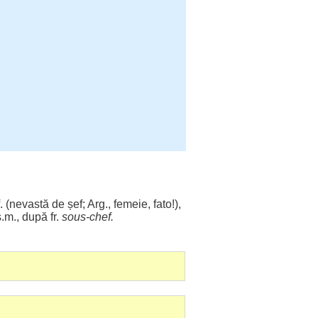
. (
nevastă
de șef; Arg.,
femeie
, fato!),
.m., după fr.
sous-
chef
.