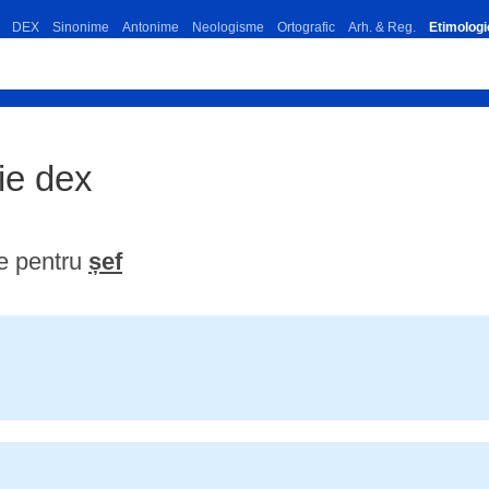
DEX
Sinonime
Antonime
Neologisme
Ortografic
Arh. & Reg.
Etimologi
ție dex
e pentru
șef