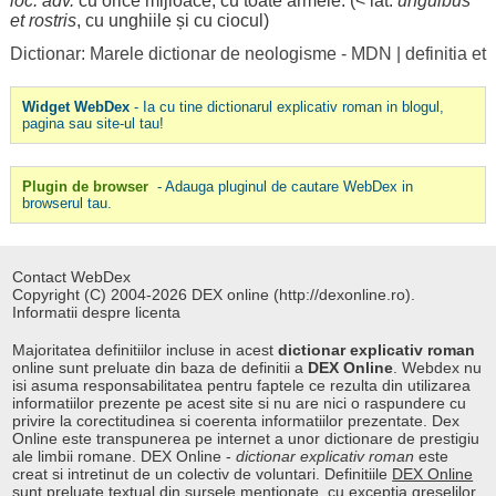
loc
. adv.
cu orice mijloace, cu toate
armele
. (< lat.
unguibus
et
rostris
, cu unghiile și cu ciocul)
Dictionar: Marele dictionar de neologisme - MDN
|
definitia et
Widget WebDex
- Ia cu tine dictionarul explicativ roman in blogul,
pagina sau site-ul tau!
Plugin de browser
- Adauga pluginul de cautare WebDex in
browserul tau.
Contact WebDex
Copyright (C) 2004-2026 DEX online (http://dexonline.ro).
Informatii despre licenta
Majoritatea definitiilor incluse in acest
dictionar explicativ roman
online sunt preluate din baza de definitii a
DEX Online
. Webdex nu
isi asuma responsabilitatea pentru faptele ce rezulta din utilizarea
informatiilor prezente pe acest site si nu are nici o raspundere cu
privire la corectitudinea si coerenta informatiilor prezentate. Dex
Online este transpunerea pe internet a unor dictionare de prestigiu
ale limbii romane. DEX Online -
dictionar explicativ roman
este
creat si intretinut de un colectiv de voluntari. Definitiile
DEX Online
sunt preluate textual din sursele mentionate, cu exceptia greselilor