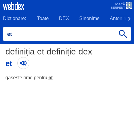
Dictionare:
Toate
DEX
Sinonime
Antonime
definiția et definiție dex
et
găsește rime pentru
et