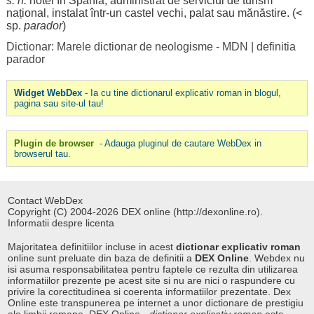
s. n.
hotel
în Spania,
administrat
de
serviciul
de
turism
național
,
instalat
într-un
castel
vechi,
palat
sau mănăstire. (<
sp.
parador
)
Dictionar: Marele dictionar de neologisme - MDN
|
definitia
parador
Widget WebDex
- Ia cu tine dictionarul explicativ roman in blogul,
pagina sau site-ul tau!
Plugin de browser
- Adauga pluginul de cautare WebDex in
browserul tau.
Contact WebDex
Copyright (C) 2004-2026 DEX online (http://dexonline.ro).
Informatii despre licenta
Majoritatea definitiilor incluse in acest
dictionar explicativ roman
online sunt preluate din baza de definitii a
DEX Online
. Webdex nu
isi asuma responsabilitatea pentru faptele ce rezulta din utilizarea
informatiilor prezente pe acest site si nu are nici o raspundere cu
privire la corectitudinea si coerenta informatiilor prezentate. Dex
Online este transpunerea pe internet a unor dictionare de prestigiu