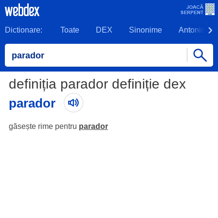
Dictionare:
Toate
DEX
Sinonime
Antonime
definiția parador definiție dex
parador
găsește rime pentru
parador