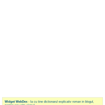
Widget WebDex
- Ia cu tine dictionarul explicativ roman in blogul,