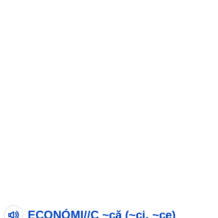
ECONÓMI//C ~că (~ci, ~ce)