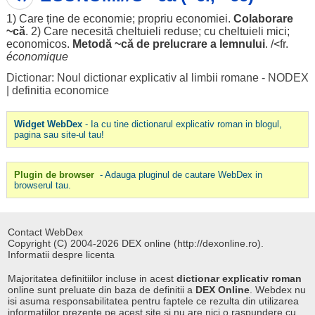
1) Care ține de
economie
;
propriu
economiei
.
Colaborare
~că
. 2) Care
necesită
cheltuieli
reduse
; cu
cheltuieli
mici
;
economicos
.
Metodă
~că de
prelucrare
a
lemnului
. /<fr.
économique
Dictionar: Noul dictionar explicativ al limbii romane - NODEX
|
definitia economice
Widget WebDex
- Ia cu tine dictionarul explicativ roman in blogul,
pagina sau site-ul tau!
Plugin de browser
- Adauga pluginul de cautare WebDex in
browserul tau.
Contact WebDex
Copyright (C) 2004-2026 DEX online (http://dexonline.ro).
Informatii despre licenta
Majoritatea definitiilor incluse in acest
dictionar explicativ roman
online sunt preluate din baza de definitii a
DEX Online
. Webdex nu
isi asuma responsabilitatea pentru faptele ce rezulta din utilizarea
informatiilor prezente pe acest site si nu are nici o raspundere cu