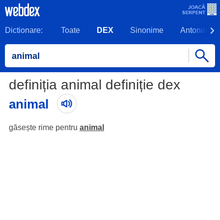
Dictionare:
Toate
DEX
Sinonime
Antonime
definiția animal definiție dex
animal
găsește rime pentru
animal