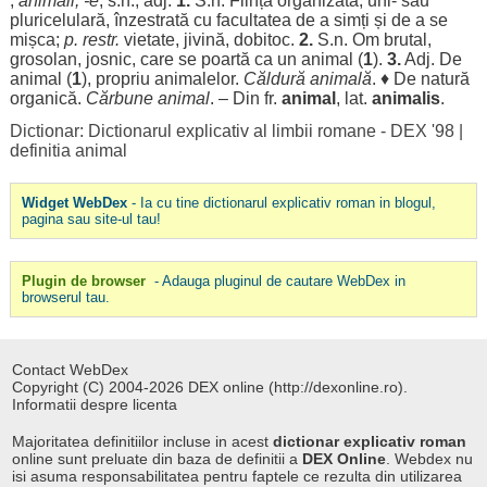
,
animali
, -e
, s.n., adj.
1.
S.n.
Ființă
organizată
,
uni
- sau
pluricelulară
,
înzestrată
cu
facultatea
de a
simți
și de a se
mișca
;
p. restr.
vietate
,
jivină
,
dobitoc
.
2.
S.n.
Om
brutal
,
grosolan
,
josnic
, care se
poartă
ca un animal (
1
).
3.
Adj. De
animal (
1
),
propriu
animalelor
.
Căldură
animală
. ♦ De
natură
organică
.
Cărbune
animal
. – Din fr.
animal
, lat.
animalis
.
Dictionar: Dictionarul explicativ al limbii romane - DEX '98
|
definitia animal
Widget WebDex
- Ia cu tine dictionarul explicativ roman in blogul,
pagina sau site-ul tau!
Plugin de browser
- Adauga pluginul de cautare WebDex in
browserul tau.
Contact WebDex
Copyright (C) 2004-2026 DEX online (http://dexonline.ro).
Informatii despre licenta
Majoritatea definitiilor incluse in acest
dictionar explicativ roman
online sunt preluate din baza de definitii a
DEX Online
. Webdex nu
isi asuma responsabilitatea pentru faptele ce rezulta din utilizarea