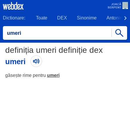
Dictionare:
Toate
DEX
Sinonime
Antonime
definiția umeri definiție dex
umeri
găsește rime pentru
umeri