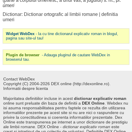
(
parte
a
corpului
omenesc
, a unui
vas
, a
jugului
) s. m., pl.
úmeri
Dictionar: Dictionar ortografic al limbii romane
|
definitia
umeri
Widget WebDex
- Ia cu tine dictionarul explicativ roman in blogul,
pagina sau site-ul tau!
Plugin de browser
- Adauga pluginul de cautare WebDex in
browserul tau.
Contact WebDex
Copyright (C) 2004-2026 DEX online (http://dexonline.ro).
Informatii despre licenta
Majoritatea definitiilor incluse in acest
dictionar explicativ roman
online sunt preluate din baza de definitii a
DEX Online
. Webdex nu
isi asuma responsabilitatea pentru faptele ce rezulta din utilizarea
informatiilor prezente pe acest site si nu are nici o raspundere cu
privire la corectitudinea si coerenta informatiilor prezentate. Dex
Online este transpunerea pe internet a unor dictionare de prestigiu
ale limbii romane. DEX Online -
dictionar explicativ roman
este
creat si intretinut de un colectiv de voluntari. Definitiile
DEX Online