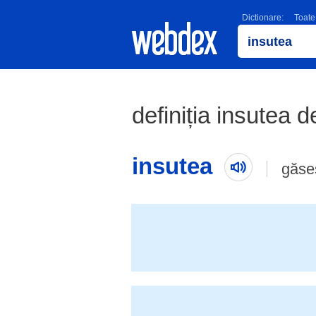
Dictionare:
Toate
definiția insutea d
insutea
găse