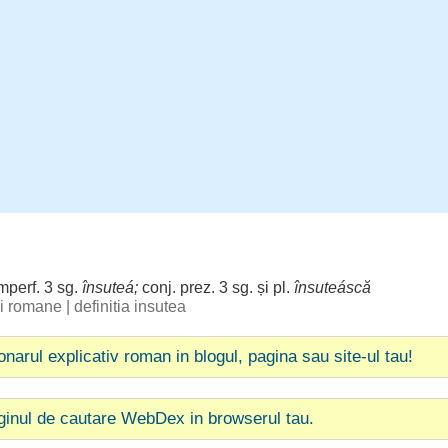
imperf. 3 sg.
însuteá;
conj. prez. 3 sg. și pl.
însuteáscă
bii romane
|
definitia insutea
ionarul explicativ roman in blogul, pagina sau site-ul tau!
ginul de cautare WebDex in browserul tau.