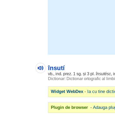
însutí
vb., ind. prez. 1 sg. și 3 pl.
însutésc
, 
Dictionar: Dictionar ortografic al lim
Widget WebDex
- Ia cu tine dict
Plugin de browser
- Adauga plu