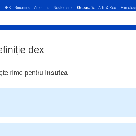
DEX
Sinonime
Antonime
Neologisme
Ortografic
Arh. & Reg.
Etimolog
efiniție dex
ște rime pentru
insutea