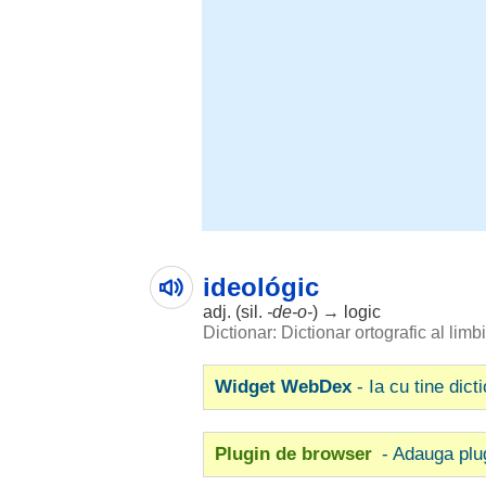
ideológic
adj. (
sil
.
-de-o-
) →
logic
Dictionar: Dictionar ortografic al lim
Widget WebDex
- Ia cu tine dict
Plugin de browser
- Adauga plu