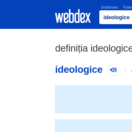
Dictionare:
Toate
definiția ideologic
ideologice