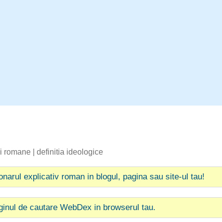
bii romane
|
definitia ideologice
ionarul explicativ roman in blogul, pagina sau site-ul tau!
ginul de cautare WebDex in browserul tau.