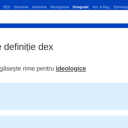
DEX
Sinonime
Antonime
Neologisme
Ortografic
Arh. & Reg.
Etimolog
e definiție dex
găsește rime pentru
ideologice