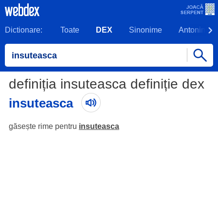
Dictionare:
Toate
DEX
Sinonime
Antonime
definiția insuteasca definiție dex
insuteasca
găsește rime pentru
insuteasca