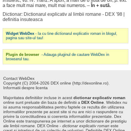
însutesc
, vb. IV. Tranz. A
spori
, a
mări
de o
sută
de ori;
p. ext.
a
face
mult
mai
mare
,
mult
mai
numeros
. –
În +
sută
.
Dictionar: Dictionarul explicativ al limbii romane - DEX '98
|
definitia insuteasca
Widget WebDex
- Ia cu tine dictionarul explicativ roman in blogul,
pagina sau site-ul tau!
Plugin de browser
- Adauga pluginul de cautare WebDex in
browserul tau.
Contact WebDex
Copyright (C) 2004-2026 DEX online (http://dexonline.ro).
Informatii despre licenta
Majoritatea definitiilor incluse in acest
dictionar explicativ roman
online sunt preluate din baza de definitii a
DEX Online
. Webdex nu
isi asuma responsabilitatea pentru faptele ce rezulta din utilizarea
informatiilor prezente pe acest site si nu are nici o raspundere cu
privire la corectitudinea si coerenta informatiilor prezentate. Dex
Online este transpunerea pe internet a unor dictionare de prestigiu
ale limbii romane. DEX Online -
dictionar explicativ roman
este
creat si intretinut de un colectiv de voluntari. Definitiile
DEX Online