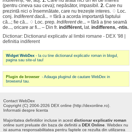
indiferenți
, -te
, adj.
1.
Care nu
arată
nici un
fel
de
interes
(
pentru
cineva sau ceva);
nepăsător
,
impasibil
.
2.
Care nu
prezintă
nici o
însemnătate
, care nu
trezește
interes
. ♢
Loc
.
conj.
Indiferent
dacă
...
=
fără
a
acorda
importanță
faptului
că...; fie că... ♢
Loc
. prep.
Indiferent de...
=
fără
a ține
seamă
de...,
oricare
ar
fi... – Din fr.
indifférent,
lat.
indifferens, -ntis.
Dictionar: Dictionarul explicativ al limbii romane - DEX '98
|
definitia indiferent
Widget WebDex
- Ia cu tine dictionarul explicativ roman in blogul,
pagina sau site-ul tau!
Plugin de browser
- Adauga pluginul de cautare WebDex in
browserul tau.
Contact WebDex
Copyright (C) 2004-2026 DEX online (http://dexonline.ro).
Informatii despre licenta
Majoritatea definitiilor incluse in acest
dictionar explicativ roman
online sunt preluate din baza de definitii a
DEX Online
. Webdex nu
isi asuma responsabilitatea pentru faptele ce rezulta din utilizarea