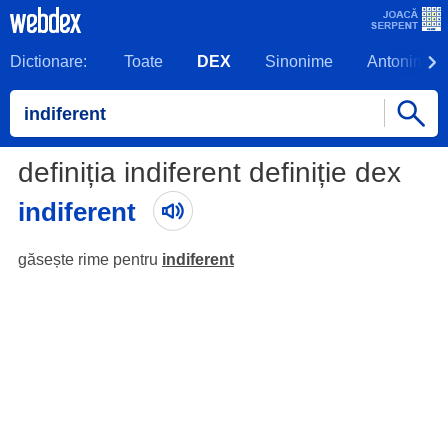
Dictionare:
Toate
DEX
Sinonime
Antonime
definiția indiferent definiție dex
indiferent
găsește rime pentru
indiferent