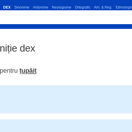
DEX
Sinonime
Antonime
Neologisme
Ortografic
Arh. & Reg.
Etimologi
iniție dex
 pentru
țupăit