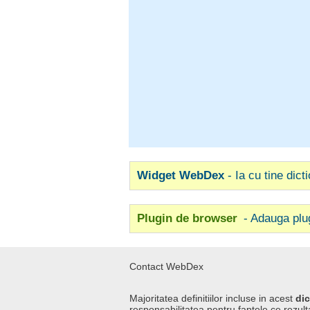
Widget WebDex
- Ia cu tine dict
Plugin de browser
- Adauga plu
Contact WebDex
Majoritatea definitiilor incluse in acest
dic
responsabilitatea pentru faptele ce rezulta