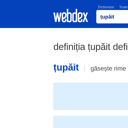
Dictionare:
Toate
definiția țupăit def
țupăit
găsește rime