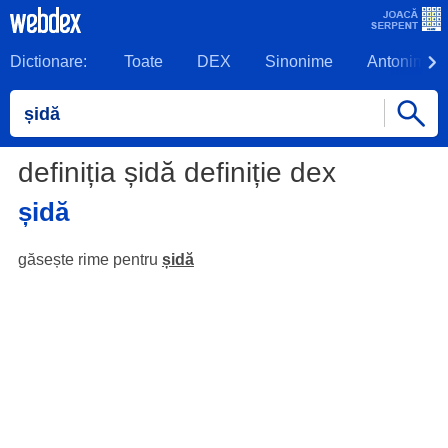
Dictionare:
Toate
DEX
Sinonime
Antonime
definiția șidă definiție dex
șidă
găsește rime pentru
șidă