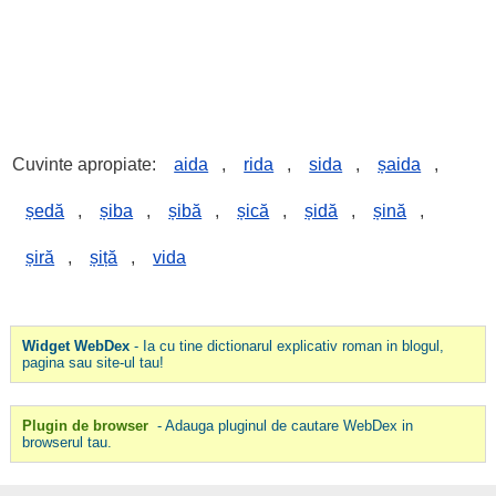
Cuvinte apropiate:
aida
,
rida
,
sida
,
șaida
,
ședă
,
șiba
,
șibă
,
șică
,
șidă
,
șină
,
șiră
,
șiță
,
vida
Widget WebDex
- Ia cu tine dictionarul explicativ roman in blogul,
pagina sau site-ul tau!
Plugin de browser
- Adauga pluginul de cautare WebDex in
browserul tau.