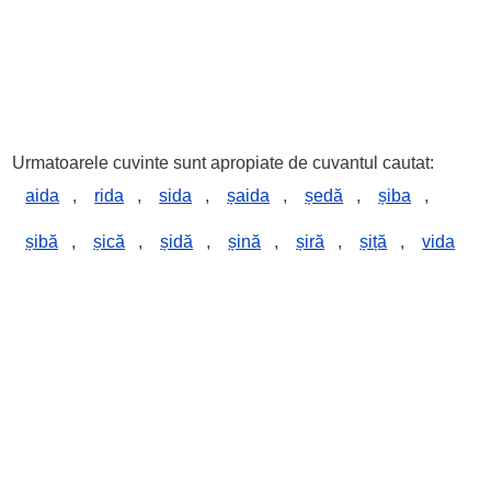
Urmatoarele cuvinte sunt apropiate de cuvantul cautat:
aida
,
rida
,
sida
,
șaida
,
ședă
,
șiba
,
șibă
,
șică
,
șidă
,
șină
,
șiră
,
șiță
,
vida