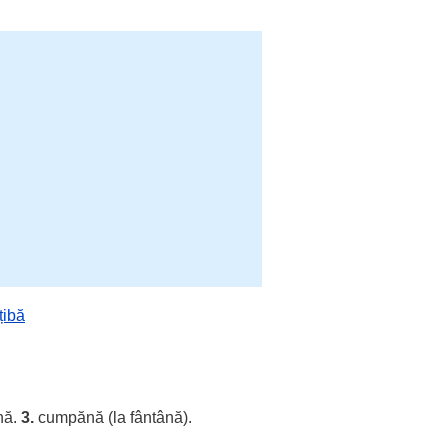
țibă
nă.
3.
cumpănă (la
fântână
).