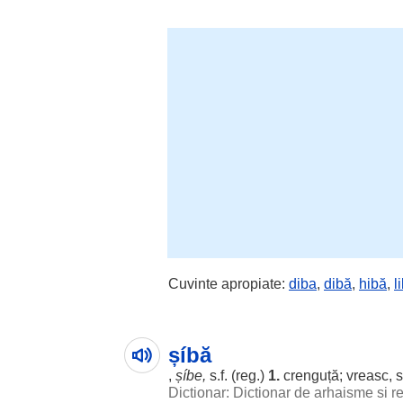
Cuvinte apropiate:
diba
,
dibă
,
hibă
,
l
șíbă
,
șíbe,
s.f. (reg.)
1.
crenguță; vreasc, 
Dictionar: Dictionar de arhaisme si 