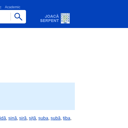
c
Academic
idă
,
șină
,
șiră
,
șiță
,
șuba
,
șubă
,
țiba
,