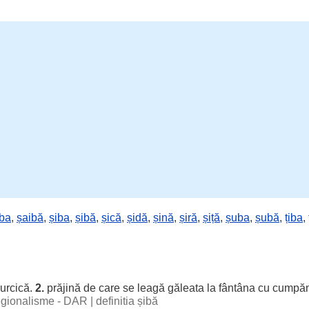
iba
,
șaibă
,
șiba
,
șibă
,
șică
,
șidă
,
șină
,
șiră
,
șiță
,
șuba
,
șubă
,
țiba
,
surcică.
2.
prăjină de care se leagă găleata la
fântâna
cu cumpă
regionalisme - DAR
|
definitia șibă