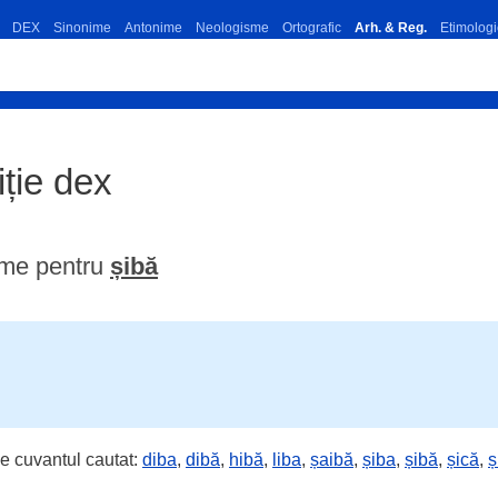
DEX
Sinonime
Antonime
Neologisme
Ortografic
Arh. & Reg.
Etimologi
iție dex
ime pentru
șibă
e cuvantul cautat:
diba
,
dibă
,
hibă
,
liba
,
șaibă
,
șiba
,
șibă
,
șică
,
ș