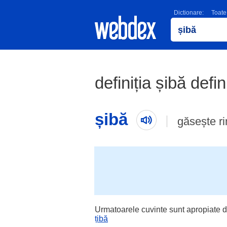
Dictionare:
Toate
definiția șibă defin
șibă
găsește r
Urmatoarele cuvinte sunt apropiate d
țibă